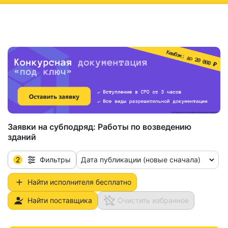
ню
Заявки на субподряд:
Работы по возведению
зданий
2
Дата публикации (новые сначала)
Фильтры
Найти исполнителя бесплатно
Найти поставщика
Очистить избранное