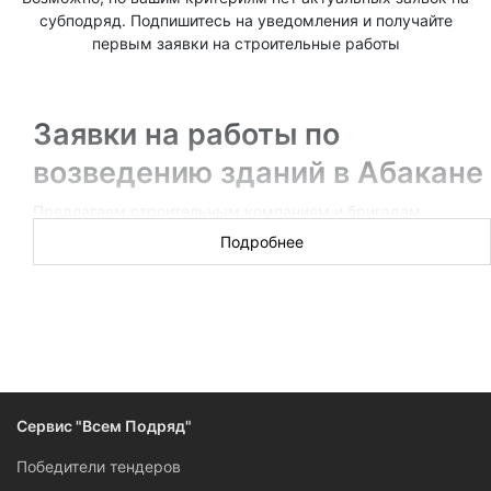
субподряд. Подпишитесь на уведомления и получайте
первым заявки на строительные работы
Заявки на работы по
возведению зданий в Абакане
Предлагаем строительным компаниям и бригадам
получить субподряд на работы по возведению зданий.
Подробнее
Заказы размещают непосредственно генподрядчики
Абакана, выигравшие тендеры на крупные объекты, а
также организации, выполняющие строительные работы за
свой счет.
Заполните
заявку на субподряд
, если вы находитесь в
поиске работников на возведение зданий.
Сервис "Всем Подряд"
Победители тендеров