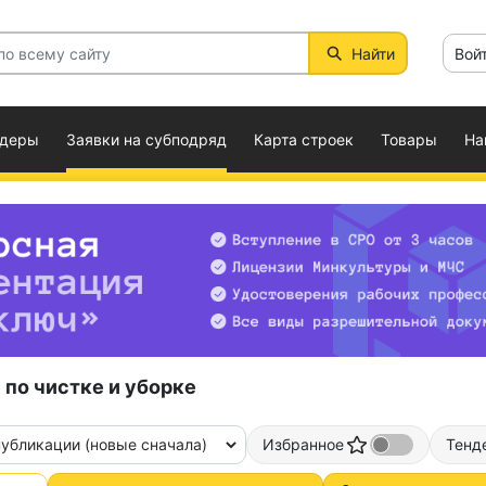
Найти
Вой
ндеры
Заявки на субподряд
Карта строек
Товары
На
 по чистке и уборке
публикации (новые сначала)
Избранное
Тенд