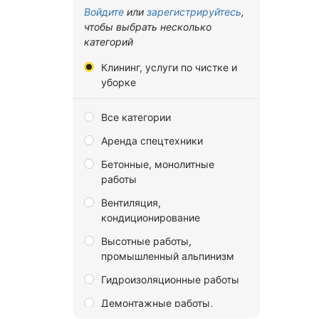
Владимирская область
Войдите
или
зарегистрируйтесь
,
чтобы выбрать несколько
Волгоградская область
категорий
Вологодская область
Клининг, услуги по чистке и
Воронежская область
уборке
Донецкая Народная
Все категории
Республика
Аренда спецтехники
Еврейская автономная
область
Бетонные, монолитные
работы
Забайкальский край
Вентиляция,
Запорожская область
кондиционирование
Ивановская область
Высотные работы,
Иркутская область
промышленный альпинизм
Калининградская область
Гидроизоляционные работы
Калужская область
Демонтажные работы,
разборка и снос зданий