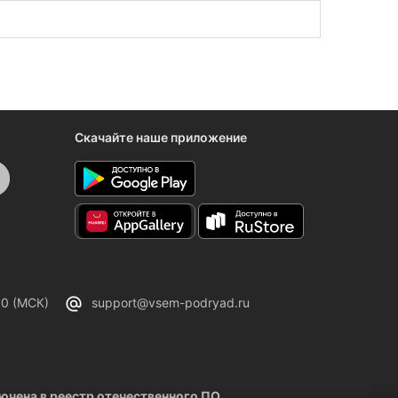
нии Кургана предложат лучшие условия!
Скачайте наше приложение
00 (МСК)
support@vsem-podryad.ru
чена в реестр отечественного ПО