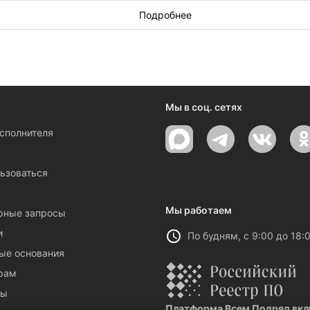
рке в Кургане?
Разместите заявку
, и лучшие клининговые компа
Подробнее
Мы в соц. сетях
исполнителя
ы
ьзоваться
Мы работаем
рные запросы
и
По будням, с 9:00 до 18:
ые основания
рам
ты
Платформа Всем Подряд вклю