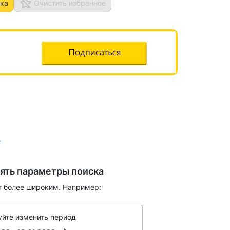
ка
Очистить избранное
ять параметры поиска
т более широким. Например:
йте изменить период