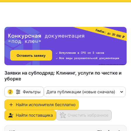
ню
Заявки на субподряд:
Клининг, услуги по чистке и
уборке
2
Дата публикации (новые сначала)
Фильтры
Найти исполнителя бесплатно
Найти поставщика
Очистить избранное