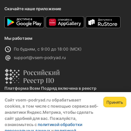
Скачайте наше приложение
Мы работаем
По будням, с 9:00 до 18:00 (МСК)
support@vsem-podryad.ru
Платформа Всем Подряд включена в реестр
отечественного ПО
Сайт vsem-podryad.ru обрабатывает
Реестровая запись №32021 от 06.02.2026
Принять
cookies, в том числе с помощью сервиса веб-
аналитики Яндекс.Метрика, чтобы сделать
сайт удобней для вас. Пожалуйста,
Политика конфиденциальности
ознакомьтесь с
политикой обработки
Оферта
персональных данных
и
политикой