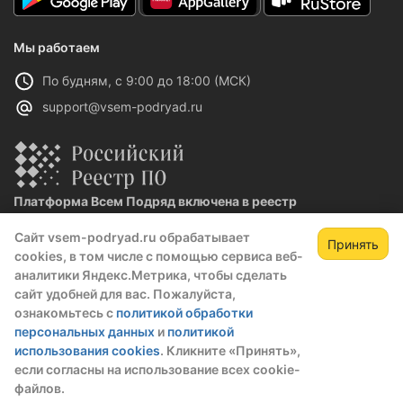
Мы работаем
По будням, с 9:00 до 18:00 (МСК)
support@vsem-podryad.ru
Платформа Всем Подряд включена в реестр
отечественного ПО
Сайт vsem-podryad.ru обрабатывает
Реестровая запись №32021 от 06.02.2026
Принять
cookies, в том числе с помощью сервиса веб-
аналитики Яндекс.Метрика, чтобы сделать
сайт удобней для вас. Пожалуйста,
Политика конфиденциальности
ознакомьтесь с
политикой обработки
Оферта
персональных данных
и
политикой
О компании
использования cookies
. Кликните «Принять»,
если согласны на использование всех cookie-
файлов.
© 2016 — 2026 ООО "Промтех"