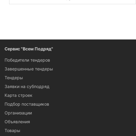
Благовещенска получить субподряд. Заказы размещают
непосредственно генподрядчики, выигравшие тендеры на
крупные объекты, а также организации, выполняющие
строительные работы за свой счет.
Если вам самим требуется найти подрядчика на высотные
работы в Благовещенске, заполните, пожалуйста,
заявку на
Сервис "Всем Подряд"
субподряд
.
Победители тендеров
Завершенные тендеры
Тендеры
Заявки на субподряд
Карта строек
Подбор поставщиков
Организации
Объявления
Товары