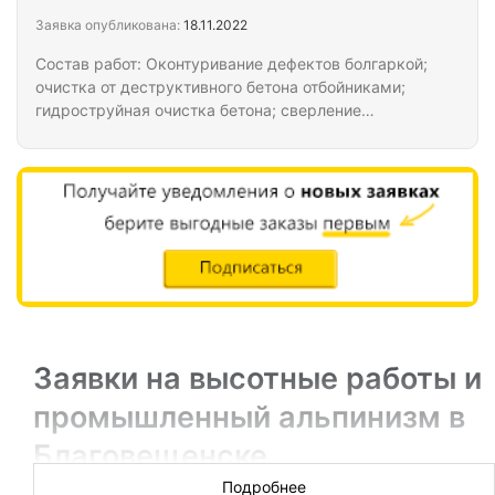
Заявка опубликована:
18.11.2022
Состав работ: Оконтуривание дефектов болгаркой;
очистка от деструктивного бетона отбойниками;
гидроструйная очистка бетона; сверление
отверстий для установки арматуры; монтаж
арматуры, установка мелкощитовой опалубки;
приготовление рем. составов; окраска
антикоррозийным составом в 1 слой;
бетонирование отдельных участков рем. составом
толщиной до и свыше 40мм.; окраска защитным
покрытием в 1 слой Сроки выполнения работ:
апрель-август 2023г.
Заявки на высотные работы и
промышленный альпинизм в
Благовещенске
Подробнее
Предлагаем специалистам по высотным работам