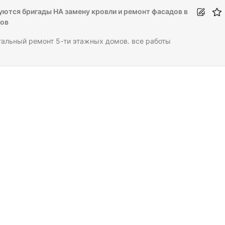
уются бригады НА замену кровли и ремонт фасадов в
ров
тальный ремонт 5-ти этажных домов. все работы