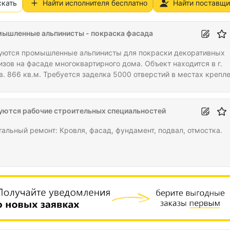
скать
Найти исполнителя бесплатно
Найти поставщи
ышленные альпинисты - покраска фасада
уются промышленные альпинисты для покраски декоративных
изов на фасаде многоквартирного дома. Объект находится в г.
в. 866 кв.м. Требуется заделка 5000 отверстий в местах крепл
ративных карнизов специальным безусадочным раствором
уются рабочие строительных специальностей
тальный ремонт: Кровля, фасад, фундамент, подвал, отмостка.