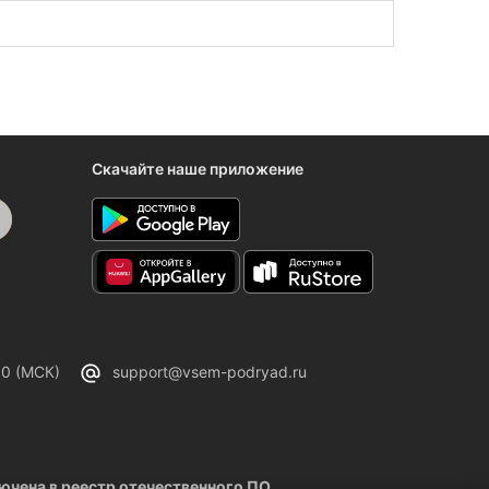
 субподряд
.
Скачайте наше приложение
00 (МСК)
support@vsem-podryad.ru
чена в реестр отечественного ПО