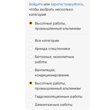
Владимирская область
Войдите
или
зарегистрируйтесь
,
чтобы выбрать несколько
Волгоградская область
категорий
Вологодская область
Высотные работы,
Воронежская область
промышленный альпинизм
Донецкая Народная
Все категории
Республика
Аренда спецтехники
Еврейская автономная
область
Бетонные, монолитные
работы
Забайкальский край
Вентиляция,
Запорожская область
кондиционирование
Ивановская область
Высотные работы,
Иркутская область
промышленный альпинизм
Калининградская область
Гидроизоляционные работы
Калужская область
Демонтажные работы,
разборка и снос зданий