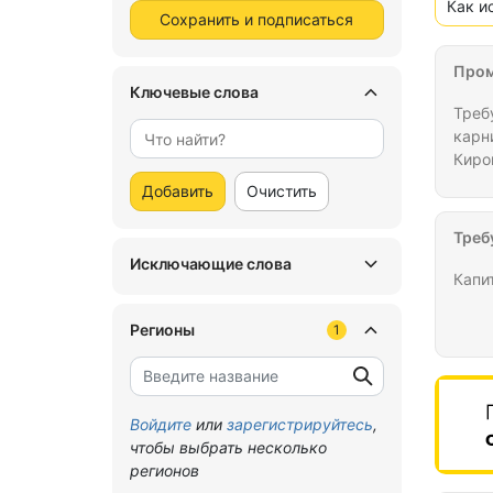
Как и
Сохранить и подписаться
Пром
Ключевые слова
Треб
карн
Киро
деко
Добавить
Очистить
Треб
Исключающие слова
Капи
Регионы
1
Войдите
или
зарегистрируйтесь
,
чтобы выбрать несколько
регионов