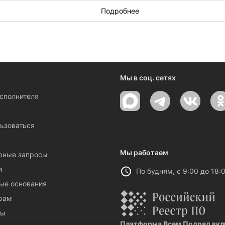
а высотные работы в Кирове, заполните, пожалуйста,
заявку на
Подробнее
Мы в соц. сетях
исполнителя
ы
ьзоваться
Мы работаем
рные запросы
и
По будням, с 9:00 до 18:
ые основания
рам
ты
Платформа Всем Подряд вклю