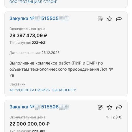
ООО "ПОТЕНЦИАЛ СТРОЙ"
признанного непригодным для эксплуатации, в
многоквартирном доме, расположенном по
адресу: Республика Тыва, г. Кызыл, ул. Ангарский
Закупка №░░515505░░░
бульвар, д. 8
Окончательная цена
29 397 473,09 ₽
Тип закупки:
223-ФЗ
Дата завершения:
25.12.2025
Выполнение комплекса работ (ПИР и СМР) по
объектам технологического присоединения Лот №
79
Заказчик
АО "РОССЕТИ СИБИРЬ ТЫВАЭНЕРГО"
Закупка №░░515506░░░
Окончательная цена
12
(+0)
22 000 000,00 ₽
Тип закупки:
223-ФЗ