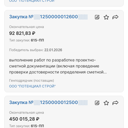
ООО "ПОТЕНЦИАЛ СТРОЙ"
признанного непригодным для эксплуатации,
многоквартирного дома, расположенном по
адресу: Республика Тыва, г. Кызыл, ул. Ангарский
Закупка №░░1250000012600░░░
Бульвар, д. 31
Окончательная цена
92 821,83 ₽
Тип закупки:
615-ПП
Победитель выбран:
22.01.2026
выполнение работ по разработке проектно-
сметной документации (включая проведение
проверки достоверности определения сметной
стоимости) на выполнение работ по капитальному
Генподрядчик (поставщик)
ремонту (замене) лифтового оборудования,
ООО "ПОТЕНЦИАЛ СТРОЙ"
признанного непригодным для эксплуатации,
многоквартирного дома, расположенном по
адресу: Республика Тыва, г. Кызыл, ул. Ооржака
Закупка №░░1250000012500░░░
Лопсанчапа, д. 43.
Окончательная цена
450 015,28 ₽
Тип закупки:
615-ПП