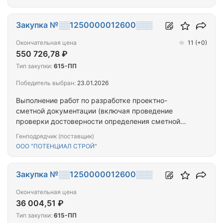
Закупка №░░1250000012600░░░
Окончательная цена
11
(+0)
550 726,78 ₽
Тип закупки:
615-ПП
Победитель выбран:
23.01.2026
Выполнение работ по разработке проектно-
сметной документации (включая проведение
проверки достоверности определения сметной
стоимости) на выполнение работ по капитальному
Генподрядчик (поставщик)
ремонту (замене) лифтового оборудования,
ООО "ПОТЕНЦИАЛ СТРОЙ"
признанного непригодным для эксплуатации, в
многоквартирном доме, расположенном по
адресу: Республика Тыва, г. Кызыл, Бай-Хаакская,
Закупка №░░1250000012600░░░
д. 2
Окончательная цена
36 004,51 ₽
Тип закупки:
615-ПП