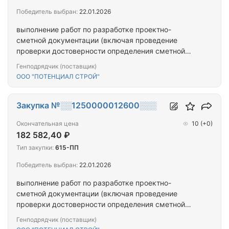
Победитель выбран:
22.01.2026
выполнение работ по разработке проектно-
сметной документации (включая проведение
проверки достоверности определения сметной
стоимости) на выполнение работ по капитальному
Генподрядчик (поставщик)
ремонту (замене) лифтового оборудования,
ООО "ПОТЕНЦИАЛ СТРОЙ"
признанного непригодным для эксплуатации,
многоквартирного дома, расположенном по
адресу: Республика Тыва, г. Кызыл, ул. Бай-
Закупка №░░1250000012600░░░
Хаакская, д. 6
Окончательная цена
10
(+0)
182 582,40 ₽
Тип закупки:
615-ПП
Победитель выбран:
22.01.2026
выполнение работ по разработке проектно-
сметной документации (включая проведение
проверки достоверности определения сметной
стоимости) на выполнение работ по капитальному
Генподрядчик (поставщик)
ремонту (замене) лифтового оборудования,