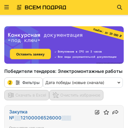
Развернуть
Най
ню
Победители тендеров:
Электромонтажные работы
2
Дата победы (новые сначала)
Фильтры
Скачать в Excel
Очистить избранное
Закупка
№░░12100006526000░░░
Окончательная цена