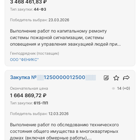
3 468 461,83 ₽
Тип закупки:
44-ФЗ
Победитель выбран:
23.03.2026
Выполнение работ по капитальному ремонту
системы пожарной сигнализации, системы
оповещения и управления эвакуацией людей при
пожаре ГБУЗ РТ «Перинатальный центр
Генподрядчик (поставщик)
Республики Тыва» по адресу: Республика Тыва, г.
ООО "ФЕНИКС"
Кызыл, ул. Гагарина, д. 3
Закупка №░░1250000012500░░░
Окончательная цена
14
(+0)
1 664 869,72 ₽
Тип закупки:
615-ПП
Победитель выбран:
12.03.2026
Выполнение работ по обследованию технического
состояния общего имущества в многоквартирных
домах (включая обмерные работы),