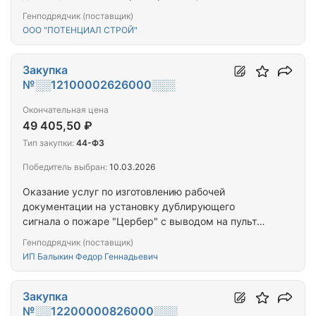
расположенных по адресу: Республика Тыва, г. Ак-
Генподрядчик (поставщик)
Довурак, ул. Заводская, д. 36, г Ак-Довурак, ул.
ООО "ПОТЕНЦИАЛ СТРОЙ"
Заводская, д.38, г. Кызыл, ул. Ангарский Бульвар,
д.27, г. Кызыл, ул. Ангарский Бульвар, д.31, г.
Кызыл, ул. Бай-Хаакская, д. 6, г. Кызыл, ул.
Закупка
Бухтуева, д. 1,…
№░░12100002626000░░░
Окончательная цена
49 405,50 ₽
Тип закупки:
44-ФЗ
Победитель выбран:
10.03.2026
Оказание услуг по изготовлению рабочей
документации на установку дублирующего
сигнала о пожаре "Цербер" с выводом на пульт
государственной противопожарной службы
Генподрядчик (поставщик)
ИП Балыкин Федор Геннадьевич
Закупка
№░░12200000826000░░░