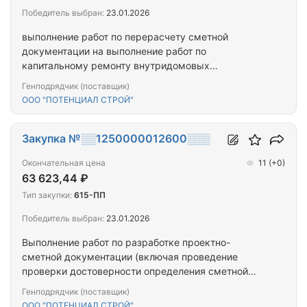
Победитель выбран:
23.01.2026
выполнение работ по перерасчету сметной
документации на выполнение работ по
капитальному ремонту внутридомовых
инженерных систем электроснабжения в
Генподрядчик (поставщик)
многоквартирном доме, расположенном по
ООО "ПОТЕНЦИАЛ СТРОЙ"
адресу: Республика Тыва, г. Кызыл, ул. Дружбы, д.
15.
Закупка №░░1250000012600░░░
Окончательная цена
11
(+0)
63 623,44 ₽
Тип закупки:
615-ПП
Победитель выбран:
23.01.2026
Выполнение работ по разработке проектно-
сметной документации (включая проведение
проверки достоверности определения сметной
стоимости) на выполнение работ по капитальному
Генподрядчик (поставщик)
ремонту внутридомовых инженерных систем
ООО "ПОТЕНЦИАЛ СТРОЙ"