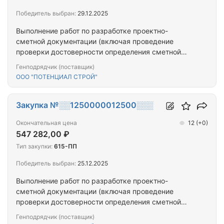
Победитель выбран:
29.12.2025
Выполнение работ по разработке проектно-
сметной документации (включая проведение
проверки достоверности определения сметной
стоимости) на выполнение работ по капитальному
Генподрядчик (поставщик)
ремонту (замене) лифтового оборудования,
ООО "ПОТЕНЦИАЛ СТРОЙ"
признанного непригодным для эксплуатации, в
многоквартирном доме, расположенном по
адресу: Республика Тыва, г. Кызыл, ул. Ооржака
Закупка №░░1250000012500░░░
Лопсанчапа, д. 37/3
Окончательная цена
12
(+0)
547 282,00 ₽
Тип закупки:
615-ПП
Победитель выбран:
25.12.2025
Выполнение работ по разработке проектно-
сметной документации (включая проведение
проверки достоверности определения сметной
стоимости) на выполнение работ по капитальному
Генподрядчик (поставщик)
ремонту (замене) лифтового оборудования,