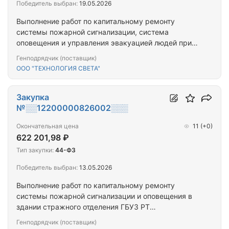
Победитель выбран:
19.05.2026
Выполнение работ по капитальному ремонту
системы пожарной сигнализации, система
оповещения и управления эвакуацией людей при
пожаре, Центр психического здоровья детей и
Генподрядчик (поставщик)
подростков по адресу: Республика Тыва, г. Кызыл,
ООО "ТЕХНОЛОГИЯ СВЕТА"
ул. Ленина, 24.
Закупка
№░░12200000826002░░░
Окончательная цена
11
(+0)
622 201,98 ₽
Тип закупки:
44-ФЗ
Победитель выбран:
13.05.2026
Выполнение работ по капитальному ремонту
системы пожарной сигнализации и оповещения в
здании стражного отделения ГБУЗ РТ
«Республиканская психиатрическая больница» по
Генподрядчик (поставщик)
адресу: г. Кызыл, ул. Островная, д. 6