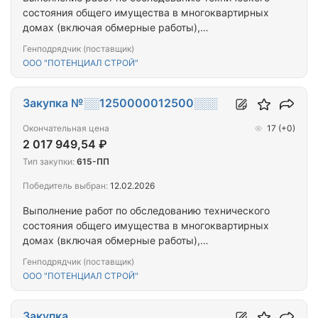
состояния общего имущества в многоквартирных
домах (включая обмерные работы),
расположенных по адресу: Республика Тыва, г. Ак-
Генподрядчик (поставщик)
Довурак, ул. Комсомольская, д. 10, г Ак-Довурак,
ООО "ПОТЕНЦИАЛ СТРОЙ"
ул. Заводская, д.38, г. Ак-Довурак, ул.
Центральная, д. 9, г. Кызыл, ул. Дружбы, д.1, г.
Кызыл, ул. Калинина, д. 2А, г. Кызыл, ул. Калинина,
Закупка №░░1250000012500░░░
д. 3Б, г. Кызыл,…
Окончательная цена
17
(+0)
2 017 949,54 ₽
Тип закупки:
615-ПП
Победитель выбран:
12.02.2026
Выполнение работ по обследованию технического
состояния общего имущества в многоквартирных
домах (включая обмерные работы),
расположенных по адресу: Республика Тыва, г. Ак-
Генподрядчик (поставщик)
Довурак, ул. 50 лет ВЛКСМ, д. 6, г Ак-Довурак, ул.
ООО "ПОТЕНЦИАЛ СТРОЙ"
50 лет ВЛКСМ, д. 8, г. Ак-Довурак, ул.
Центральная, д. 11, г. Ак-Довурак, ул.
Комсомольская, д.9, г. Кызыл, ул. Горная, д. 108, г.
Закупка