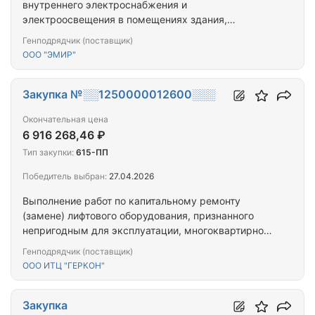
внутреннего электроснабжения и
электроосвещения в помещениях здания,
расположенного по адресу: Республика Тыва, г.
Генподрядчик (поставщик)
Кызыл, ул. Ленина, д. 10
ООО "ЭМИР"
Закупка №░░1250000012600░░░
Окончательная цена
6 916 268,46 ₽
Тип закупки:
615-ПП
Победитель выбран:
27.04.2026
Выполнение работ по капитальному ремонту
(замене) лифтового оборудования, признанного
непригодным для эксплуатации, многоквартирного
дома, расположенного по адресу: Республика
Генподрядчик (поставщик)
Тыва, г. Кызыл, ул. Ооржака Лопсанчапа, д. 43
ООО ИТЦ "ГЕРКОН"
Закупка