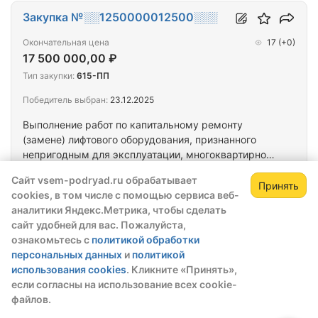
Закупка №░░1250000012500░░░
Окончательная цена
17
(+0)
17 500 000,00 ₽
Тип закупки:
615-ПП
Победитель выбран:
23.12.2025
Выполнение работ по капитальному ремонту
(замене) лифтового оборудования, признанного
непригодным для эксплуатации, многоквартирного
дома, расположенном по адресу: Республика
Генподрядчик (поставщик)
Сайт vsem-podryad.ru обрабатывает
Тыва, г.Кызыл, ул. Ооржака Лопсанчапа 37/3
Принять
ООО ИТЦ "ГЕРКОН"
cookies, в том числе с помощью сервиса веб-
Зарегистрируйтесь,
Зак
аналитики Яндекс.Метрика, чтобы сделать
чтобы открыть сведения о закупке
сайт удобней для вас. Пожалуйста,
Закупка №░░1250000012500░░░
ознакомьтесь с
политикой обработки
скрытые данные станут доступны после
персональных данных
и
политикой
регистрации или входа в профиль
Окончательная цена
35
(+0)
использования cookies
. Кликните «Принять»,
20 272 364,57 ₽
Зарегистрироваться
Войти
если согласны на использование всех cookie-
Тип закупки:
615-ПП
файлов.
Победитель выбран:
23.12.2025