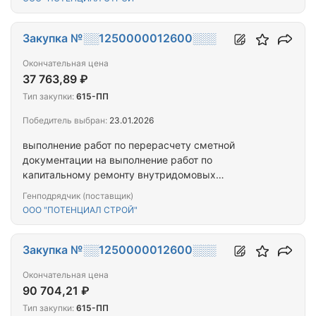
электроснабжения в многоквартирном доме,
расположенном по адресу: Республика Тыва, г.
Кызыл, ул. Бухтуева, д. 1
Закупка №░░1250000012600░░░
Окончательная цена
37 763,89 ₽
Тип закупки:
615-ПП
Победитель выбран:
23.01.2026
выполнение работ по перерасчету сметной
документации на выполнение работ по
капитальному ремонту внутридомовых
инженерных систем электроснабжения
Генподрядчик (поставщик)
многоквартирного дома, расположенного по
ООО "ПОТЕНЦИАЛ СТРОЙ"
адресу: Республика Тыва, г.Кызыл, ул. Кочетова, д.
106.
Закупка №░░1250000012600░░░
Окончательная цена
90 704,21 ₽
Тип закупки:
615-ПП