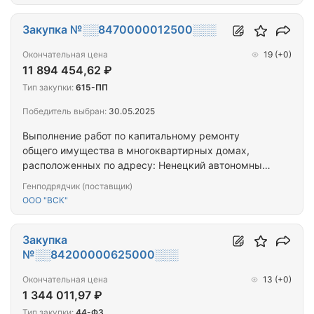
Закупка №░░8470000012500░░░
Окончательная цена
19
(+0)
11 894 454,62 ₽
Тип закупки:
615-ПП
Победитель выбран:
30.05.2025
Выполнение работ по капитальному ремонту
общего имущества в многоквартирных домах,
расположенных по адресу: Ненецкий автономный
округ, г. Нарьян-Мар, ул. им. В.И. Ленина, д. 31,
Генподрядчик (поставщик)
корп. А. Ненецкий автономный округ, г. Нарьян-
ООО "ВСК"
Мар, ул. им. В.И. Ленина, д. 35.
Закупка
№░░84200000625000░░░
Окончательная цена
13
(+0)
1 344 011,97 ₽
Тип закупки:
44-ФЗ