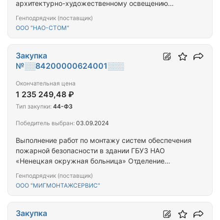
архитектурно-художественному освещению
фасада здания по адресу г. Нарьян-Мар, ул.
Генподрядчик (поставщик)
Смидовича, д.32
ООО "НАО-СТОМ"
Закупка
№░░84200000624001░░░
Окончательная цена
1 235 249,48 ₽
Тип закупки:
44-ФЗ
Победитель выбран:
03.09.2024
Выполнение работ по монтажу систем обеспечения
пожарной безопасности в здании ГБУЗ НАО
«Ненецкая окружная больница» Отделение
"Нижне-Пешская участковая больница"
Генподрядчик (поставщик)
ООО "МИГМОНТАЖСЕРВИС"
Закупка