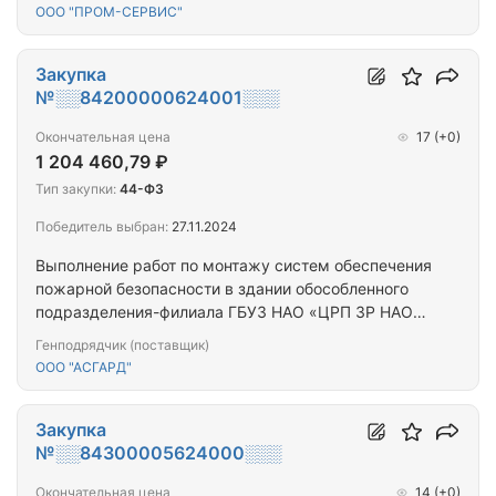
ООО "ПРОМ-СЕРВИС"
Закупка
№░░84200000624001░░░
Окончательная цена
17
(+0)
1 204 460,79 ₽
Тип закупки:
44-ФЗ
Победитель выбран:
27.11.2024
Выполнение работ по монтажу систем обеспечения
пожарной безопасности в здании обособленного
подразделения-филиала ГБУЗ НАО «ЦРП ЗР НАО»
амбулатории п. Красное
Генподрядчик (поставщик)
ООО "АСГАРД"
Закупка
№░░84300005624000░░░
Окончательная цена
14
(+0)