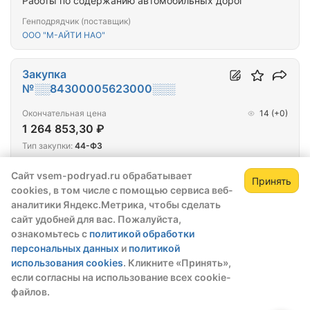
Работы по содержанию автомобильных дорог
Генподрядчик (поставщик)
ООО "М-АЙТИ НАО"
Закупка
№░░84300005623000░░░
Окончательная цена
14
(+0)
1 264 853,30 ₽
Тип закупки:
44-ФЗ
Победитель выбран:
13.11.2023
Сайт vsem-podryad.ru обрабатывает
Принять
cookies, в том числе с помощью сервиса веб-
Монтаж светодиодных деревьев в МО "Городское
Зарегистрируйтесь,
Зак
аналитики Яндекс.Метрика, чтобы сделать
поселение "Рабочий поселок Искателей"
чтобы открыть сведения о закупке
сайт удобней для вас. Пожалуйста,
Генподрядчик (поставщик)
ознакомьтесь с
политикой обработки
скрытые данные станут доступны после
ИП Цявко Сергей Владимирович
персональных данных
и
политикой
регистрации или входа в профиль
использования cookies
. Кликните «Принять»,
Зарегистрироваться
Войти
если согласны на использование всех cookie-
Закупка №░░8470000012300░░░
файлов.
Окончательная цена
27
(+0)