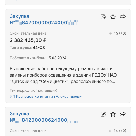
Закупка
№░░84200000624000░░░
Окончательная цена
15
(+0)
2 382 435,00 ₽
Тип закупки:
44-ФЗ
Победитель выбран:
15.08.2024
Выполнение работ по текущему ремонту в части
замены приборов освещения в здании ГБДОУ НАО
"Детский сад "Семицветик", расположенного по
адресу: Ненецкий автономный округ, город
Генподрядчик (поставщик)
Нарьян-Мар, улица Пырерко, дом 6
ИП Кузнецов Константин Александрович
Закупка
№░░84200000624000░░░
Окончательная цена
14
(+0)