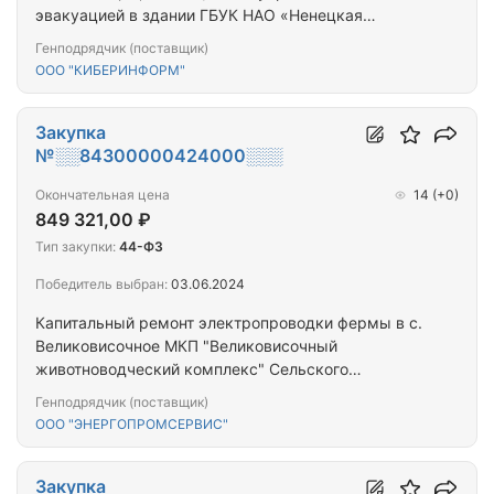
эвакуацией в здании ГБУК НАО «Ненецкая
центральная библиотека имени А.И. Пичкова» по
Генподрядчик (поставщик)
адресу г. Нарьян-Мар, ул. Победы д. 8
ООО "КИБЕРИНФОРМ"
Закупка
№░░84300000424000░░░
Окончательная цена
14
(+0)
849 321,00 ₽
Тип закупки:
44-ФЗ
Победитель выбран:
03.06.2024
Капитальный ремонт электропроводки фермы в с.
Великовисочное МКП "Великовисочный
животноводческий комплекс" Сельского
поселения "Великовисочный сельсовет" ЗР НАО
Генподрядчик (поставщик)
ООО "ЭНЕРГОПРОМСЕРВИС"
Закупка