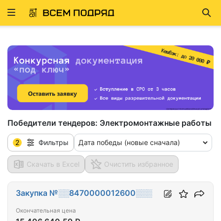
Развернуть
Най
ню
Победители тендеров:
Электромонтажные работы
2
Дата победы (новые сначала)
Фильтры
Скачать в Excel
Очистить избранное
Закупка №░░8470000012600░░░
Окончательная цена