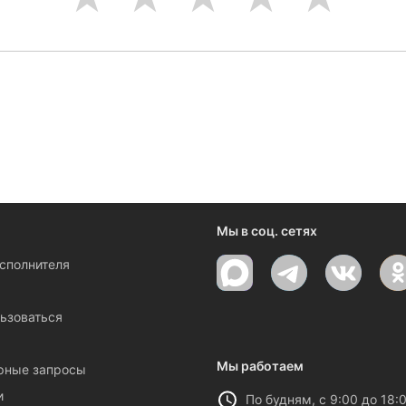
ениями и новостями компании
Мы в соц. сетях
исполнителя
ы
ьзоваться
Мы работаем
рные запросы
и
По будням, с 9:00 до 18: