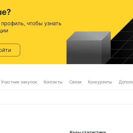
ше?
 профиль, чтобы узнать
ции
ойти
Участник закупок
Контакты
Связи
Конкуренты
Допол
Коды статистики