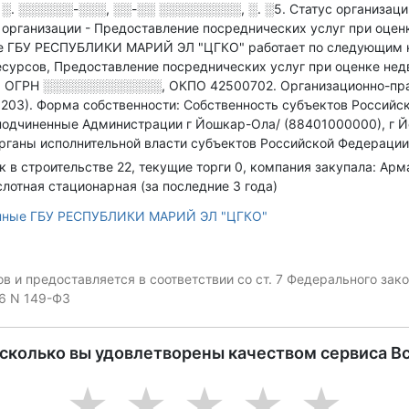
░. ░░░░░░-░░░, ░░-░░ ░░░░░░░░░, ░. ░5
.
Статус организац
 организации - Предоставление посреднических услуг при оце
же ГБУ РЕСПУБЛИКИ МАРИЙ ЭЛ "ЦГКО" работает по следующим н
сурсов, Предоставление посреднических услуг при оценке не
,
ОГРН
░░░░░░░░░░░░░
,
ОКПО 42500702.
Организационно-пр
5203).
Форма собственности: Собственность субъектов Российск
подчиненные Администрации г Йошкар-Ола/ (88401000000), г 
Органы исполнительной власти субъектов Российской Федераци
ок в строительстве 22, текущие торги 0, компания закупала: Ар
лотная стационарная (за последние 3 года)
анные ГБУ РЕСПУБЛИКИ МАРИЙ ЭЛ "ЦГКО"
 и предоставляется в соответствии со ст. 7 Федерального за
06 N 149-ФЗ
асколько вы удовлетворены качеством сервиса В
1
2
3
4
5