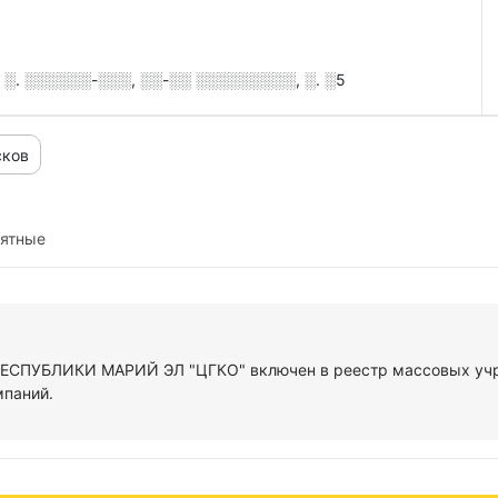
░. ░░░░░░-░░░, ░░-░░ ░░░░░░░░░, ░. ░5
сков
иятные
 РЕСПУБЛИКИ МАРИЙ ЭЛ "ЦГКО" включен в реестр массовых учр
мпаний.