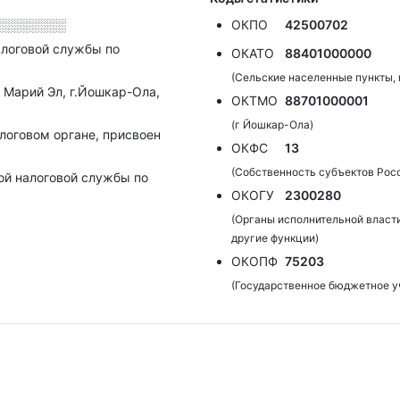
░░░░░░░░
ОКПО
42500702
алоговой службы по
ОКАТО
88401000000
(Сельские населенные пункты,
 Марий Эл, г.Йошкар-Ола,
ОКТМО
88701000001
(г Йошкар-Ола)
алоговом органе, присвоен
ОКФС
13
(Собственность субъектов Рос
ой налоговой службы по
ОКОГУ
2300280
(Органы исполнительной власт
другие функции)
ОКОПФ
75203
(Государственное бюджетное у