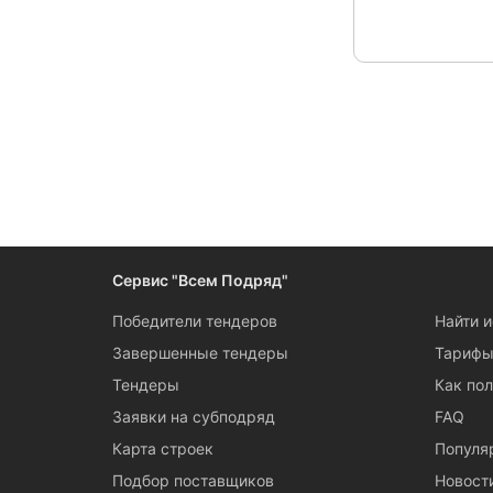
Следите за измен
Сервис "Всем Подряд"
Победители тендеров
Найти 
Завершенные тендеры
Тариф
Тендеры
Как пол
Заявки на субподряд
FAQ
Карта строек
Популя
Подбор поставщиков
Новост