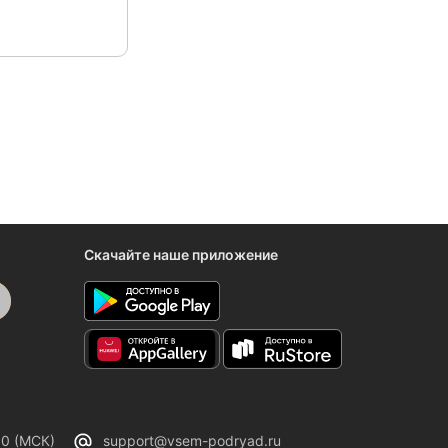
Скачайте наше приложение
00 (МСК)
support@vsem-podryad.ru