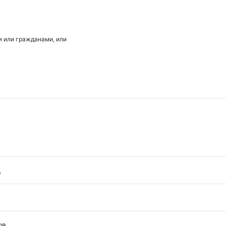
 или гражданами, или
д
ов