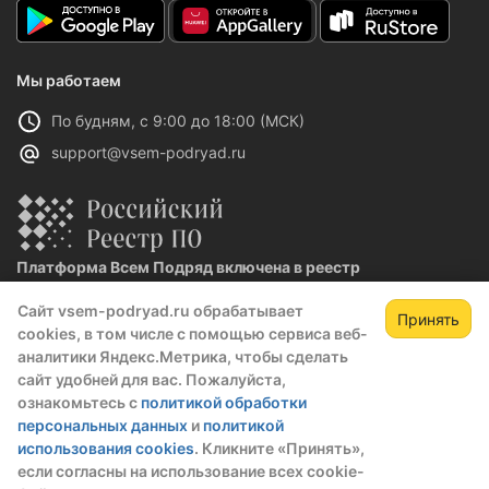
Мы работаем
По будням, с 9:00 до 18:00 (МСК)
support@vsem-podryad.ru
Платформа Всем Подряд включена в реестр
отечественного ПО
Сайт vsem-podryad.ru обрабатывает
Реестровая запись №32021 от 06.02.2026
Принять
cookies, в том числе с помощью сервиса веб-
аналитики Яндекс.Метрика, чтобы сделать
сайт удобней для вас. Пожалуйста,
Политика конфиденциальности
ознакомьтесь с
политикой обработки
Оферта
персональных данных
и
политикой
О компании
использования cookies
. Кликните «Принять»,
если согласны на использование всех cookie-