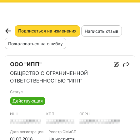
ню
Подписаться на изменения
Написать отзыв
Пожаловаться на ошибку
ООО "ИПП"
ОБЩЕСТВО С ОГРАНИЧЕННОЙ
ОТВЕТСТВЕННОСТЬЮ "ИПП"
Статус
Действующая
ИНН
КПП
ОГРН
░░░░░░░░░░
░░░░░░░░░
░░░░░░░░░░░░░
Дата регистрации
Реестр СМиСП
01.02.2018
Не числится