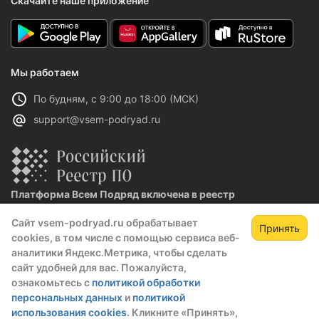
Скачайте наше приложение
Мы работаем
По будням, с 9:00 до 18:00 (МСК)
support@vsem-podryad.ru
Платформа Всем Подряд включена в реестр
отечественного ПО
Сайт vsem-podryad.ru обрабатывает
Реестровая запись №32021 от 06.02.2026
Принять
cookies, в том числе с помощью сервиса веб-
аналитики Яндекс.Метрика, чтобы сделать
сайт удобней для вас. Пожалуйста,
Политика конфиденциальности
ознакомьтесь с
политикой обработки
Оферта
персональных данных
и
политикой
О компании
использования cookies
. Кликните «Принять»,