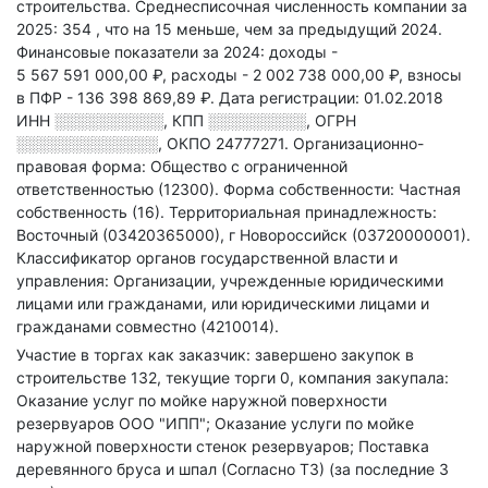
строительства.
Среднесписочная численность компании за
2025: 354
, что на 15 меньше, чем за предыдущий 2024.
Финансовые показатели за 2024:
доходы -
5 567 591 000,00 ₽,
расходы - 2 002 738 000,00 ₽,
взносы
в ПФР - 136 398 869,89 ₽.
Дата регистрации: 01.02.2018
ИНН
░░░░░░░░░░
,
КПП
░░░░░░░░░
,
ОГРН
░░░░░░░░░░░░░
,
ОКПО 24777271.
Организационно-
правовая форма: Общество с ограниченной
ответственностью (12300).
Форма собственности: Частная
собственность (16).
Территориальная принадлежность:
Восточный (03420365000), г Новороссийск (03720000001).
Классификатор органов государственной власти и
управления: Организации, учрежденные юридическими
лицами или гражданами, или юридическими лицами и
гражданами совместно (4210014).
Участие в торгах как заказчик: завершено закупок в
строительстве 132, текущие торги 0, компания закупала:
Оказание услуг по мойке наружной поверхности
резервуаров ООО "ИПП"; Оказание услуги по мойке
наружной поверхности стенок резервуаров; Поставка
деревянного бруса и шпал (Согласно ТЗ) (за последние 3