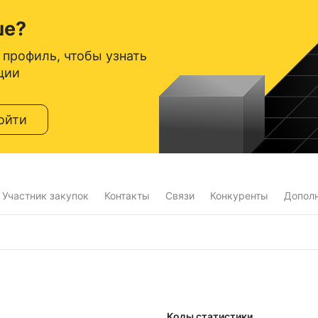
ше?
 профиль, чтобы узнать
ции
ойти
Участник закупок
Контакты
Связи
Конкуренты
Допол
Коды статистики