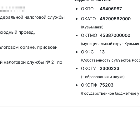
░░░░░░░░
ОКПО
48496987
деральной налоговой службы
ОКАТО
45290562000
(Кузьминки)
оходный проезд,
ОКТМО
45387000000
(муниципальный округ Кузьмин
алоговом органе, присвоен
ОКФС
13
(Собственность субъектов Рос
й налоговой службы № 21 по
ОКОГУ
2300223
(- образования и науки)
ОКОПФ
75203
(Государственное бюджетное у