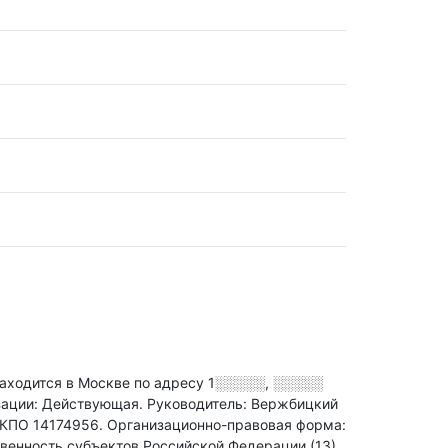
дится в Москве по адресу
1░░░░░, ░░░░░
зации: Действующая.
Руководитель: Вержбицкий
КПО 14174956.
Организационно-правовая форма:
венность субъектов Российской Федерации (13).