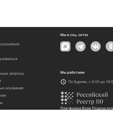
Мы в соц. сетях
исполнителя
ы
ьзоваться
Мы работаем
рные запросы
и
По будням, с 9:00 до 18:
ые основания
рам
ты
Платформа Всем Подряд вклю
Реестровая запись №32021 от 06.