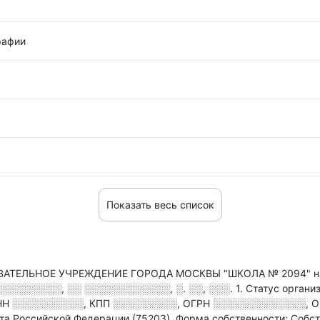
рафии
Показать весь список
ЕЛЬНОЕ УЧРЕЖДЕНИЕ ГОРОДА МОСКВЫ "ШКОЛА № 2094" нахо
░░░░░░░░, ░░ ░░░░░░░░░░░░, ░. ░░, ░░░. 1
.
Статус органи
НН
░░░░░░░░░░
,
КПП
░░░░░░░░░
,
ОГРН
░░░░░░░░░░░░░
,
О
та Российской Федерации (75203).
Форма собственности: Собст