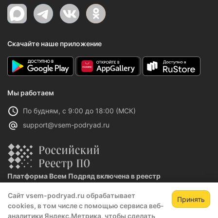
Скачайте наше приложение
Мы работаем
По будням, с 9:00 до 18:00 (МСК)
support@vsem-podryad.ru
Платформа Всем Подряд включена в реестр
отечественного ПО
Сайт vsem-podryad.ru обрабатывает
Реестровая запись №32021 от 06.02.2026
Принять
cookies, в том числе с помощью сервиса веб-
аналитики Яндекс.Метрика, чтобы сделать