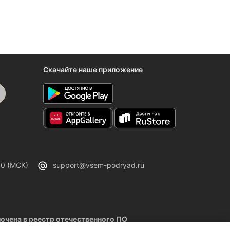
Скачайте наше приложение
00 (МСК)
support@vsem-podryad.ru
чена в реестр отечественного ПО
02.2026