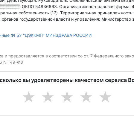
ции: Действующая.
Руководитель: Омельяновский Виталий Влад
░░░░░░░
,
ОКПО 54836663.
Организационно-правовая форма: 
ральная собственность (12).
Территориальная принадлежность
 органов государственной власти и управления: Министерство
анные ФГБУ "ЦЭККМП" МИНЗДРАВА РОССИИ
 и предоставляется в соответствии со ст. 7 Федерального за
06 N 149-ФЗ
асколько вы удовлетворены качеством сервиса В
1
2
3
4
5