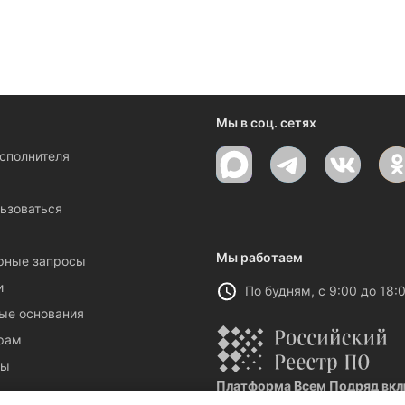
Мы в соц. сетях
исполнителя
ы
ьзоваться
Мы работаем
рные запросы
и
По будням, с 9:00 до 18:
ые основания
рам
ты
Платформа Всем Подряд вклю
Реестровая запись №32021 от 06.