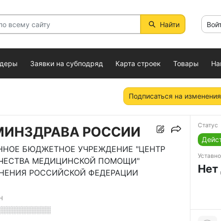
Найти
Вой
ндеры
Заявки на субподряд
Карта строек
Товары
На
Подписаться на изменения
Статус
 МИНЗДРАВА РОССИИ
Дейс
ННОЕ БЮДЖЕТНОЕ УЧРЕЖДЕНИЕ "ЦЕНТР
Уставно
АЧЕСТВА МЕДИЦИНСКОЙ ПОМОЩИ"
Нет
НЕНИЯ РОССИЙСКОЙ ФЕДЕРАЦИИ
Н
░░░░░░░░░░░