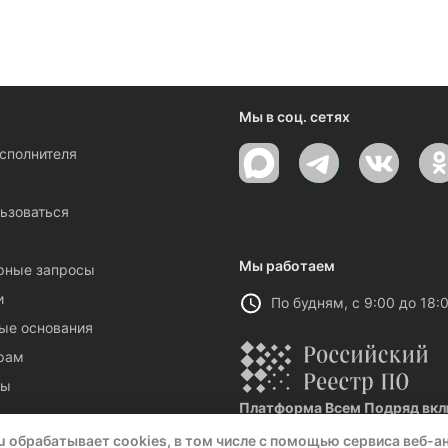
ениями и новостями компании
Мы в соц. сетях
исполнителя
ы
ьзоваться
Мы работаем
рные запросы
и
По будням, с 9:00 до 18:
ые основания
рам
ты
Платформа Всем Подряд вклю
Реестровая запись №32021 от 06.
u обрабатывает cookies, в том числе с помощью сервиса веб-а