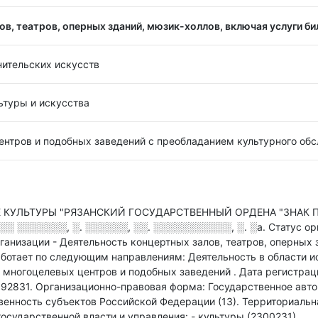
в, театров, оперных зданий, мюзик-холлов, включая услуги би
нительских искусств
ьтуры и искусства
ентров и подобных заведений с преобладанием культурного об
УЛЬТУРЫ "РЯЗАНСКИЙ ГОСУДАРСТВЕННЫЙ ОРДЕНА "ЗНАК ПОЧ
░ ░░░░░░░, ░. ░░░░░░, ░░. ░░░░░░░░░░░, ░. ░а
.
Статус о
ганизации - Деятельность концертных залов, театров, оперных 
отает по следующим направлениям: Деятельность в области ис
ь многоцелевых центров и подобных заведений
.
Дата регистраци
92831.
Организационно-правовая форма: Государственное авт
венность субъектов Российской Федерации (13).
Территориальн
осударственной власти и управления: - культуры (2300231).