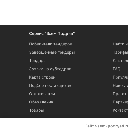
Следите за измен
Сервис "Всем Подряд"
Победители тендеров
Найти 
Завершенные тендеры
Тариф
Тендеры
Как пол
Заявки на субподряд
FAQ
Карта строек
Популя
Подбор поставщиков
Новост
Организации
Правов
Объявления
Партне
Товары
Контак
Сайт vsem-podryad.r