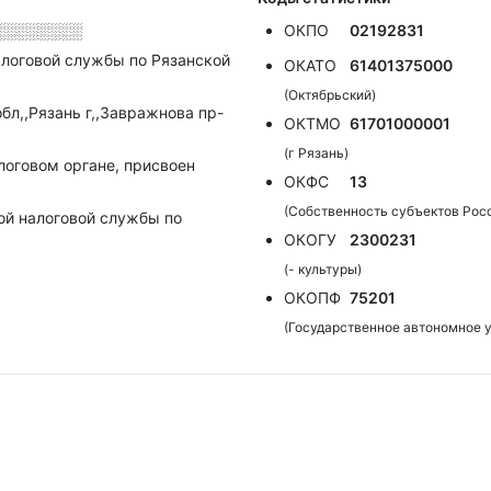
░░░░░░░░
ОКПО
02192831
логовой службы по Рязанской
ОКАТО
61401375000
(Октябрьский)
бл,,Рязань г,,Завражнова пр-
ОКТМО
61701000001
(г Рязань)
алоговом органе, присвоен
ОКФС
13
(Собственность субъектов Рос
ой налоговой службы по
ОКОГУ
2300231
(- культуры)
ОКОПФ
75201
(Государственное автономное 