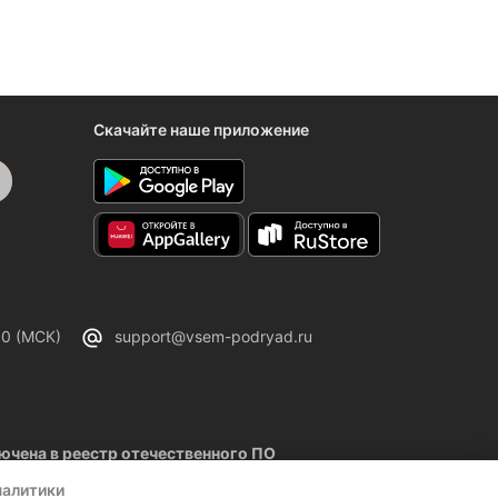
Скачайте наше приложение
00 (МСК)
support@vsem-podryad.ru
чена в реестр отечественного ПО
02.2026
налитики