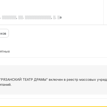
 ░░░░░░, ░░. ░░░░░░░░░░░, ░. ░а
сков
иятные
К "РЯЗАНСКИЙ ТЕАТР ДРАМЫ" включен в реестр массовых учред
мпаний.