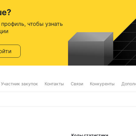
ше?
 профиль, чтобы узнать
ции
ойти
Участник закупок
Контакты
Связи
Конкуренты
Допол
Коды статистики