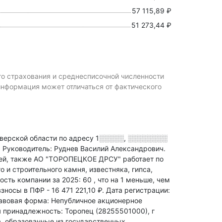
57 115,89 ₽
51 273,44 ₽
го страхования и среднесписочной численности
рмация может отличаться от фактического
рской области по адресу
1░░░░░, ░░░░░░░░
.
Руководитель: Руднев Василий Александрович.
ей
, также АО "ТОРОПЕЦКОЕ ДРСУ" работает по
 и строительного камня, известняка, гипса,
ость компании за 2025: 60
, что на 1 меньше, чем
взносы в ПФР - 16 471 221,10 ₽.
Дата регистрации:
авовая форма: Непубличное акционерное
 принадлежность: Торопец (28255501000), г
а, образованные из государственных