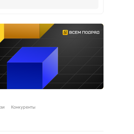
зи
Конкуренты