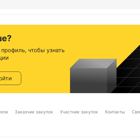
ше?
 профиль, чтобы узнать
ции
ойти
тели
Заказчик закупок
Участник закупок
Контакты
Свя