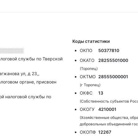
Коды статистики
░░░░░░░░
ОКПО
50377810
логовой службы по Тверской
ОКАТО
28255501000
(Торопец)
агжанова ул, д 23,,
ОКТМО
28555000001
алоговом органе, присвоен
(г Торопец)
ОКФС
13
ой налоговой службы по
(Собственность субъектов Рос
ОКОГУ
4210001
(Хозяйственные общества, обр
добровольных объединений гос
ОКОПФ
12267