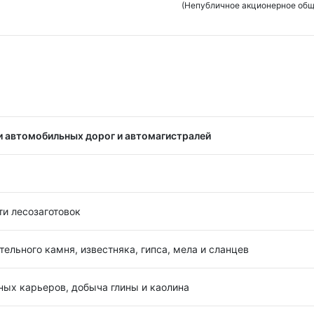
(Непубличное акционерное общ
и автомобильных дорог и автомагистралей
ти лесозаготовок
ельного камня, известняка, гипса, мела и сланцев
ных карьеров, добыча глины и каолина