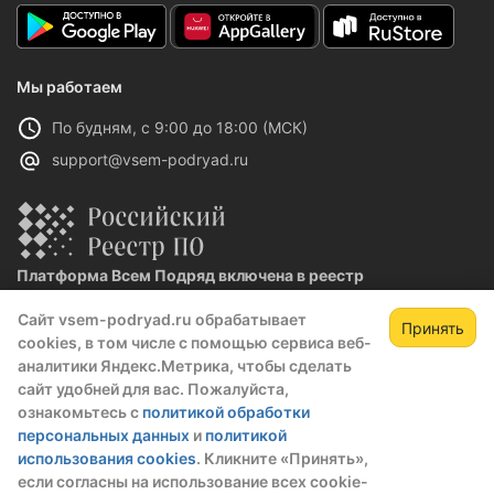
Мы работаем
По будням, с 9:00 до 18:00 (МСК)
support@vsem-podryad.ru
Платформа Всем Подряд включена в реестр
отечественного ПО
Сайт vsem-podryad.ru обрабатывает
Реестровая запись №32021 от 06.02.2026
Принять
cookies, в том числе с помощью сервиса веб-
аналитики Яндекс.Метрика, чтобы сделать
сайт удобней для вас. Пожалуйста,
Политика конфиденциальности
ознакомьтесь с
политикой обработки
Оферта
персональных данных
и
политикой
О компании
использования cookies
. Кликните «Принять»,
если согласны на использование всех cookie-