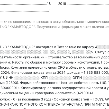
18
2019
1
ски по сведениям о взносах в фонд обязательного медицинско
"КАМАВТОДОР". Полученная информация может отличаться о
 "КАМАВТОДОР" находится в Татарстане по адресу
4░░░░░
░-░░ ░░░░░░ ░░░░░░, ░░. ░░, ░░░░ ░, ░░░░░. ░░5
.
Статус 
деятельности организации - Строительство автомобильных доро
иям: Работы по сборке и монтажу сборных конструкций, Произ
Произ
.
Компания является членом СРО в области
строительства
й 2024.
Финансовые показатели за 2024:
доходы - 1 835 883 000
018
ИНН
░░░░░░░░░░
,
КПП
░░░░░░░░░
,
ОГРН
░░░░░░░░░░
ью (12300).
Форма собственности: Частная собственность (16).
730000001).
Классификатор органов государственной власти и 
дическими лицами и гражданами совместно (4210014).
купок - 0 (за последние 3 года)
Основной контрагент - ГОСУ
ЖНО-ТРАНСПОРТНОГО КОМПЛЕКСА ТАТАРСТАНА ПРИ МИНИСТЕ