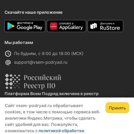
Скачайте наше приложение
Мы работаем
По будням, с 9:00 до 18:00 (МСК)
support@vsem-podryad.ru
Платформа Всем Подряд включена в реестр
отечественного ПО
Сайт vsem-podryad.ru обрабатывает
Реестровая запись №32021 от 06.02.2026
Принять
cookies, в том числе с помощью сервиса веб-
аналитики Яндекс.Метрика, чтобы сделать
сайт удобней для вас. Пожалуйста,
Политика конфиденциальности
ознакомьтесь с
политикой обработки