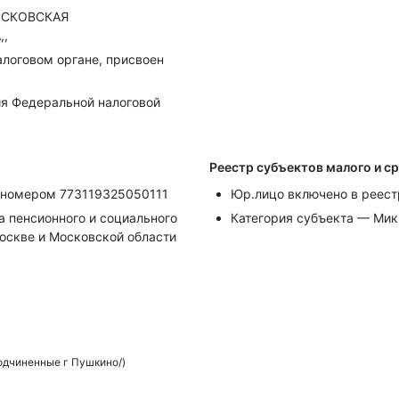
МОСКОВСКАЯ
,,
алоговом органе, присвоен
я Федеральной налоговой
Реестр субъектов малого и с
д номером 773119325050111
Юр.лицо включено в реест
 пенсионного и социального
Категория субъекта — Ми
оскве и Московской области
одчиненные г Пушкино/)