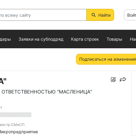
Найти
Вой
ндеры
Заявки на субподряд
Карта строек
Товары
На
Подписаться на изменения
А"
 ОТВЕТСТВЕННОСТЬЮ "МАСЛЕНИЦА"
Н
░░░░░░░░░░░
еестр СМиСП
икропредприятие