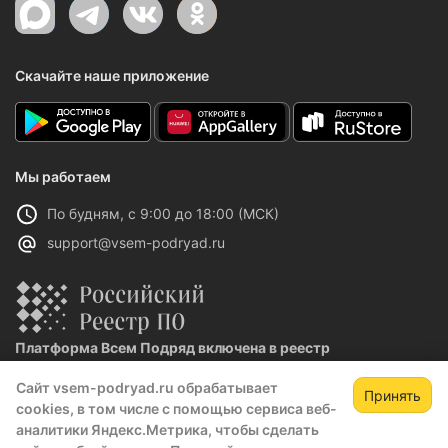
Скачайте наше приложение
Мы работаем
По будням, с 9:00 до 18:00 (МСК)
support@vsem-podryad.ru
Платформа Всем Подряд включена в реестр
отечественного ПО
Сайт vsem-podryad.ru обрабатывает
Реестровая запись №32021 от 06.02.2026
Принять
cookies, в том числе с помощью сервиса веб-
аналитики Яндекс.Метрика, чтобы сделать