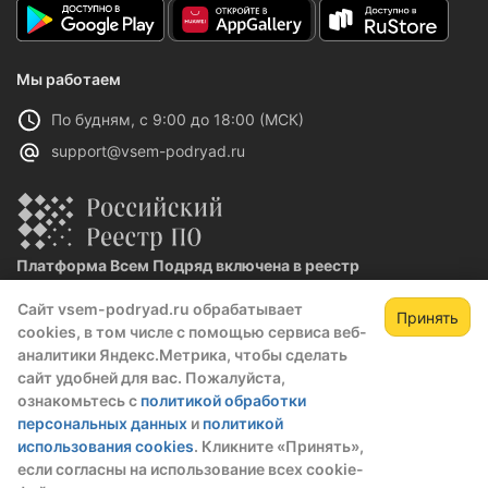
Мы работаем
По будням, с 9:00 до 18:00 (МСК)
support@vsem-podryad.ru
Платформа Всем Подряд включена в реестр
отечественного ПО
Сайт vsem-podryad.ru обрабатывает
Реестровая запись №32021 от 06.02.2026
Принять
cookies, в том числе с помощью сервиса веб-
аналитики Яндекс.Метрика, чтобы сделать
сайт удобней для вас. Пожалуйста,
Политика конфиденциальности
ознакомьтесь с
политикой обработки
Оферта
персональных данных
и
политикой
О компании
использования cookies
. Кликните «Принять»,
если согласны на использование всех cookie-