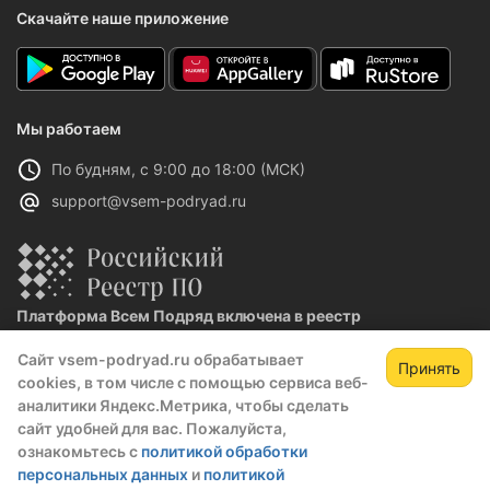
Скачайте наше приложение
Мы работаем
По будням, с 9:00 до 18:00 (МСК)
support@vsem-podryad.ru
Платформа Всем Подряд включена в реестр
отечественного ПО
Сайт vsem-podryad.ru обрабатывает
Реестровая запись №32021 от 06.02.2026
Принять
cookies, в том числе с помощью сервиса веб-
аналитики Яндекс.Метрика, чтобы сделать
сайт удобней для вас. Пожалуйста,
Политика конфиденциальности
ознакомьтесь с
политикой обработки
Оферта
персональных данных
и
политикой
О компании