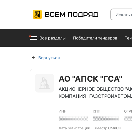
Все разделы
Победители тендеров
Те
Вернуться
АО "АПСК "ГСА"
АКЦИОНЕРНОЕ ОБЩЕСТВО "А
КОМПАНИЯ "ГАЗСТРОЙАВТОМ
ИНН
КПП
ОГР
░░░░░░░░░░
░░░░░░░░░
░░
Дата регистрации
Реестр СМиСП