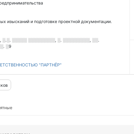
предпринимательства
ных изысканий и подготовке проектной документации.
░.░. ░░░░░ ░░░░░░░░░, ░. ░░░░░░░░░, ░░.
░. ░9
ЕТСТВЕННОСТЬЮ "ПАРТНЁР"
сков
иятные