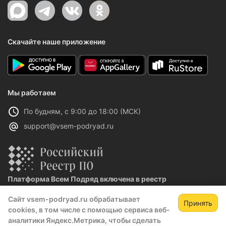
Скачайте наше приложение
Мы работаем
По будням, с 9:00 до 18:00 (МСК)
support@vsem-podryad.ru
Платформа Всем Подряд включена в реестр
отечественного ПО
Сайт vsem-podryad.ru обрабатывает
Реестровая запись №32021 от 06.02.2026
Принять
cookies, в том числе с помощью сервиса веб-
аналитики Яндекс.Метрика, чтобы сделать