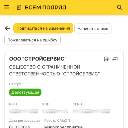
Развернуть
Най
ню
Подписаться на изменения
Написать отзыв
Пожаловаться на ошибку
ООО "СТРОЙСЕРВИС"
ОБЩЕСТВО С ОГРАНИЧЕННОЙ
ОТВЕТСТВЕННОСТЬЮ "СТРОЙСЕРВИС"
Статус
Действующая
ИНН
КПП
ОГРН
░░░░░░░░░░
░░░░░░░░░
░░░░░░░░░░░░░
Дата регистрации
Реестр СМиСП
01.03.2016
Микропредприятие