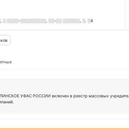
 ░ ░░░░-░░░░░░░░░, ░░-░░ ░░░░░░, ░. ░4
сков
иятные
АЛИНСКОЕ УФАС РОССИИ включен в реестр массовых учредител
мпаний.