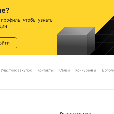
ше?
 профиль, чтобы узнать
ции
ойти
Участник закупок
Контакты
Связи
Конкуренты
Допол
Коды статистики