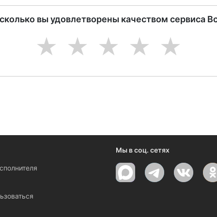
асколько вы удовлетворены качеством сервиса В
1
2
3
4
5
Мы в соц. сетях
исполнителя
ы
ьзоваться