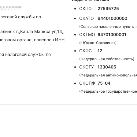
░░░░░░░
ОКПО
27595725
алоговой службы по
ОКАТО
64401000000
(Сельские населенные пункты,
линск г,,Карла Маркса ул,14,,
ОКТМО
64701000001
алоговом органе, присвоен ИНН
(г Южно-Сахалинск)
ОКФС
12
ой налоговой службы по
(Федеральная собственность)
ОКОГУ
1330405
(Федеральная антимонопольна
ОКОПФ
75104
(Федеральное государственное