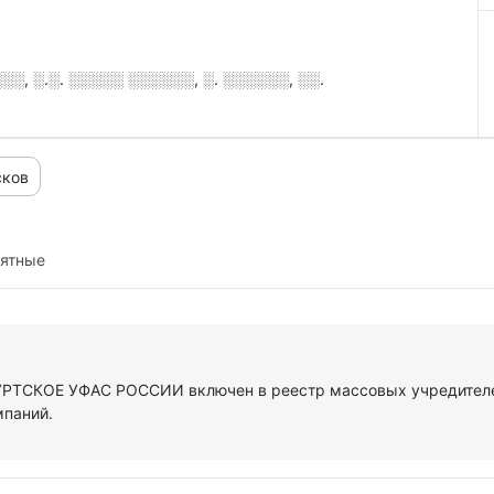
, ░.░. ░░░░░ ░░░░░░, ░. ░░░░░░, ░░.
сков
иятные
УРТСКОЕ УФАС РОССИИ включен в реестр массовых учредителе
мпаний.