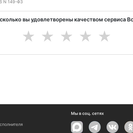
06 N 149-ФЗ
асколько вы удовлетворены качеством сервиса В
1
2
3
4
5
ениями и новостями компании
Мы в соц. сетях
исполнителя
ы