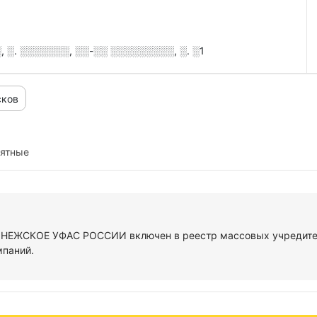
░. ░░░░░░░, ░░-░░ ░░░░░░░░░, ░. ░1
сков
иятные
ОНЕЖСКОЕ УФАС РОССИИ включен в реестр массовых учредите
мпаний.