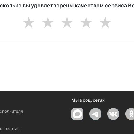
асколько вы удовлетворены качеством сервиса В
1
2
3
4
5
ениями и новостями компании
Мы в соц. сетях
исполнителя
ы
ьзоваться