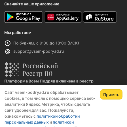
Скачайте наше приложение
Мы работаем
По будням, с 9:00 до 18:00 (МСК)
support@vsem-podryad.ru
Платформа Всем Подряд включена в реестр
отечественного ПО
Сайт vsem-podryad.ru обрабатывает
Реестровая запись №32021 от 06.02.2026
Принять
cookies, в том числе с помощью сервиса веб-
аналитики Яндекс.Метрика, чтобы сделать
сайт удобней для вас. Пожалуйста,
Политика конфиденциальности
ознакомьтесь с
политикой обработки
Оферта
персональных данных
и
политикой
О компании