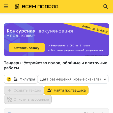
Развернуть
Най
ню
Тендеры:
Устройство полов, обойные и плиточные
работы
2
Дата размещения (новые сначала)
Фильтры
Создать тендер
Найти поставщика
Очистить избранное