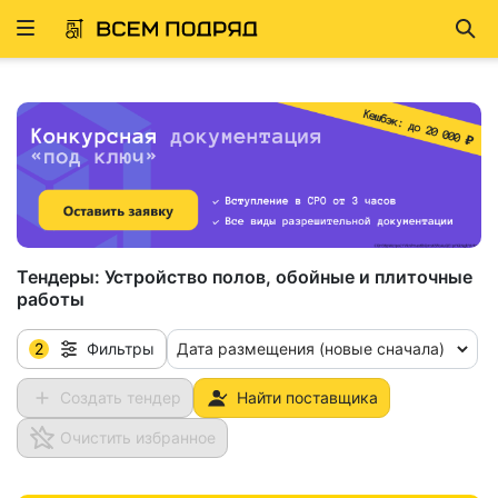
Развернуть
Най
ню
Тендеры:
Устройство полов, обойные и плиточные
работы
2
Дата размещения (новые сначала)
Фильтры
Создать тендер
Найти поставщика
Очистить избранное