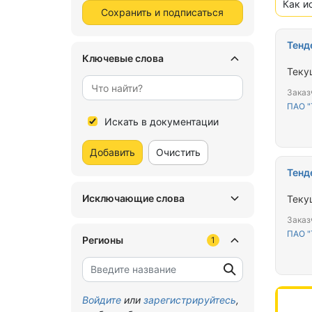
Как и
Сохранить и подписаться
Тенд
Ключевые слова
Теку
Заказ
ПАО 
Искать в документации
Добавить
Очистить
Тенд
Исключающие слова
Теку
Заказ
ПАО 
Регионы
1
Войдите
или
зарегистрируйтесь
,