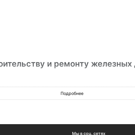
оительству и ремонту железных 
аказе по строительству или ремонту железнодорожных путей в 
едоставляет информацию о самых свежих закупках от государст
Подробнее
оваться — данные доступны каждому.
Мы в соц. сетях