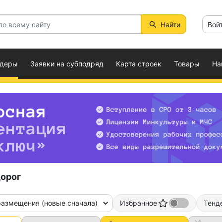
Найти
Вой
ндеры
Заявки на субподряд
Карта строек
Товары
На
орог
размещения (новые сначала)
Избранное
Тенд