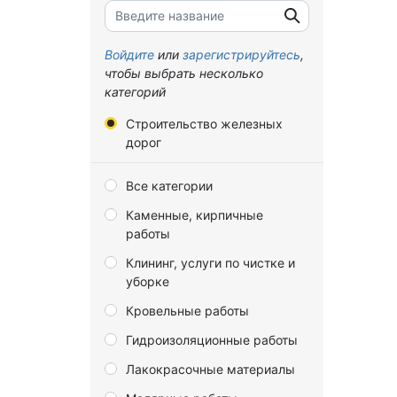
Брянская область
Владимирская область
Войдите
или
зарегистрируйтесь
,
чтобы выбрать несколько
Волгоградская область
категорий
Вологодская область
Строительство железных
Воронежская область
дорог
Донецкая Народная
Все категории
Республика
Каменные, кирпичные
Еврейская автономная
работы
область
Клининг, услуги по чистке и
Забайкальский край
уборке
Запорожская область
Кровельные работы
Ивановская область
Гидроизоляционные работы
Иркутская область
Лакокрасочные материалы
Калининградская область