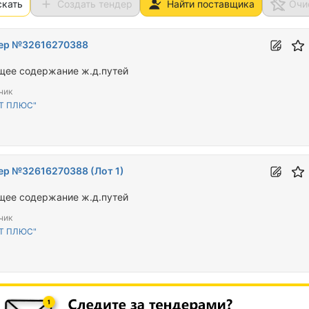
скать
Создать тендер
Найти поставщика
Очи
ер №32616270388
щее содержание ж.д.путей
чик
"Т ПЛЮС"
ер №32616270388 (Лот 1)
щее содержание ж.д.путей
чик
"Т ПЛЮС"