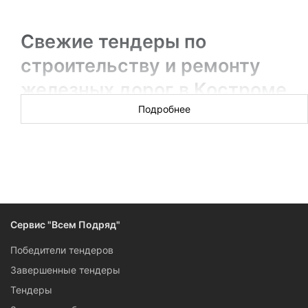
Свежие тендеры по
строительству и ремонту
железных дорог в Костроме
Подробнее
Новых торгов за сегодня: 16
Можно быстро стать подрядчиком на крупном заказе по
строительству или ремонту железнодорожных путей в
Костроме, если вовремя узнать об интересном тендере.
Сервис «Всем Подряд» предоставляет информацию о
самых свежих закупках от государства и компаний в этой
сфере. Чтобы знать о конкретном тендере все, не нужно
Сервис "Всем Подряд"
регистрироваться — данные доступны каждому.
Победители тендеров
Завершенные тендеры
Тендеры