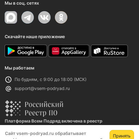
Мы в соц. сетях
Скачайте наше приложение
Мы работаем
По будням, с 9:00 до 18:00 (МСК)
support@vsem-podryad.ru
Платформа Всем Подряд включена в реестр
отечественного ПО
Сайт vsem-podryad.ru обрабатывает
Реестровая запись №32021 от 06.02.2026
Принять