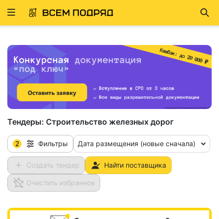
Развернуть
Най
ню
Тендеры:
Строительство железных дорог
2
Дата размещения (новые сначала)
Фильтры
Создать тендер
Найти поставщика
Очистить избранное