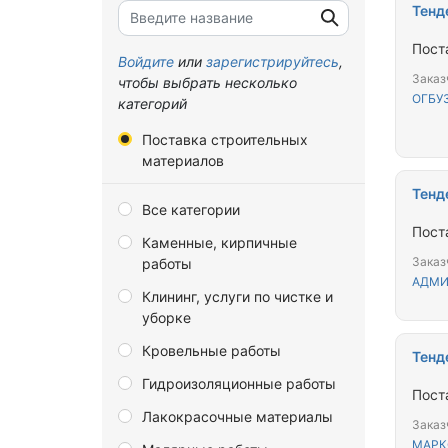
Тенд
Брянская область
Пост
Владимирская область
Войдите
или
зарегистрируйтесь
,
Заказ
чтобы выбрать несколько
Волгоградская область
ОГБУ
категорий
Вологодская область
Поставка строительных
Воронежская область
материалов
Донецкая Народная
Тенд
Все категории
Республика
Пост
Каменные, кирпичные
Еврейская автономная
Заказ
работы
область
АДМИ
Клининг, услуги по чистке и
Забайкальский край
уборке
Запорожская область
Кровельные работы
Тенд
Ивановская область
Гидроизоляционные работы
Пост
Иркутская область
Лакокрасочные материалы
Заказ
Калининградская область
МАРК