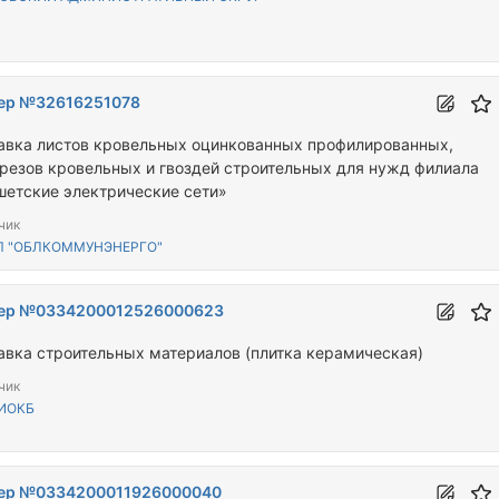
ер №32616251078
авка листов кровельных оцинкованных профилированных,
резов кровельных и гвоздей строительных для нужд филиала
шетские электрические сети»
чик
П "ОБЛКОММУНЭНЕРГО"
ер №0334200012526000623
авка строительных материалов (плитка керамическая)
чик
 ИОКБ
ер №0334200011926000040