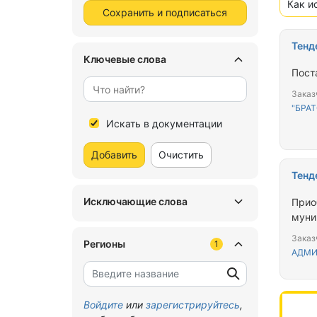
Как и
Сохранить и подписаться
Тенд
Ключевые слова
Пост
Заказ
"БРА
Искать в документации
Добавить
Очистить
Тенд
Исключающие слова
Прио
муни
Заказ
Регионы
1
АДМИ
Войдите
или
зарегистрируйтесь
,