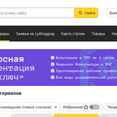
Найти
Вой
ндеры
Заявки на субподряд
Карта строек
Товары
На
териалов
размещения (новые сначала)
Избранное
Тенд