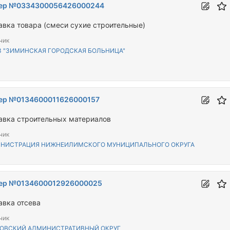
ер №0334300056426000244
авка товара (смеси сухие строительные)
чик
З "ЗИМИНСКАЯ ГОРОДСКАЯ БОЛЬНИЦА"
ер №0134600011626000157
авка строительных материалов
чик
НИСТРАЦИЯ НИЖНЕИЛИМСКОГО МУНИЦИПАЛЬНОГО ОКРУГА
ер №0134600012926000025
авка отсева
чик
ОВСКИЙ АДМИНИСТРАТИВНЫЙ ОКРУГ