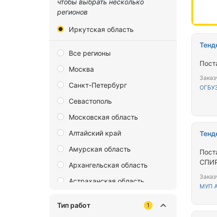
чтобы выбрать несколько
регионов
Иркутская область
Тенд
Все регионы
Пост
Москва
Заказ
Санкт-Петербург
ОГБУ
Севастополь
Московская область
Алтайский край
Тенд
Амурская область
Поставка профиля из непластифицир
СПИР
Архангельская область
Заказ
Астраханская область
МУП 
Байконур
Тип работ
1
Белгородская область