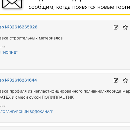
ер №32616265926
авка строительных материалов
чик
З "ИОПНД"
ер №32616261644
ованного поливинилхлорида марки
АТЕХ и смеси сухой ПОЛИПЛАСТИК
чик
АГО "АНГАРСКИЙ ВОДОКАНАЛ"