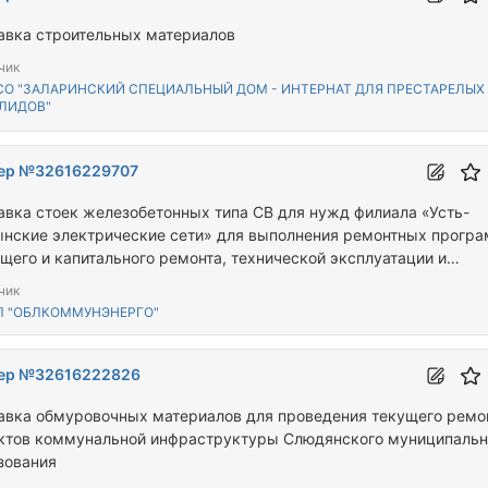
авка строительных материалов
чик
СО "ЗАЛАРИНСКИЙ СПЕЦИАЛЬНЫЙ ДОМ - ИНТЕРНАТ ДЛЯ ПРЕСТАРЕЛЫХ
ЛИДОВ"
ер №32616229707
авка стоек железобетонных типа СВ для нужд филиала «Усть-
нские электрические сети» для выполнения ремонтных прогр
ущего и капитального ремонта, технической эксплуатации и
ийного запаса) ОГУЭП «Облкоммунэнерго»
чик
П "ОБЛКОММУНЭНЕРГО"
ер №32616222826
авка обмуровочных материалов для проведения текущего ремо
ктов коммунальной инфраструктуры Слюдянского муниципальн
зования