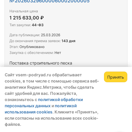
№202603296000060002000005
Начальная цена
1 215 633,00 ₽
Тип закупки:
44-ФЗ
Дата публикации:
25.03.2026
До окончания приема заявок:
143 дня
Этап:
Опубликовано
Закупка с обеспечением:
Нет
Поставка строительного песка
Заказчик
Сайт vsem-podryad.ru обрабатывает
Принять
МБУ "ККБУ"
cookies, в том числе с помощью сервиса веб-
аналитики Яндекс.Метрика, чтобы сделать
сайт удобней для вас. Пожалуйста,
Тендер
ознакомьтесь с
политикой обработки
№202603293002995001000041
персональных данных
и
политикой
Начальная цена
использования cookies
. Кликните «Принять»,
865 360,00 ₽
если согласны на использование всех cookie-
файлов.
Тип закупки:
44-ФЗ