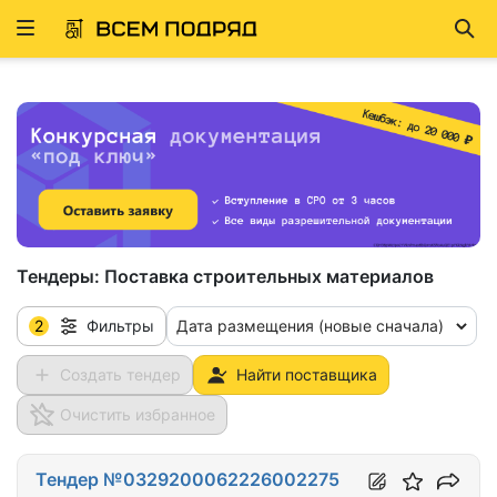
Развернуть
Най
ню
Тендеры:
Поставка строительных материалов
2
Дата размещения (новые сначала)
Фильтры
Создать тендер
Найти поставщика
Очистить избранное
Тендер №0329200062226002275