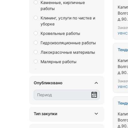
Каменные, кирпичные
Еврейская автономная
Капи
работы
область
Волго
Клининг, услуги по чистке и
Забайкальский край
д.90.
уборке
Запорожская область
Заказ
Кровельные работы
УФНС
Ивановская область
Гидроизоляционные работы
Иркутская область
Тенд
Лакокрасочные материалы
Калининградская область
Капи
Малярные работы
Калужская область
Волго
Монолитные, бетонные,
д.90.
Камчатский край
железобетонные работы
Заказ
Опубликовано
Кемеровская область
Монтаж водопровода,
УФНС
канализации, отопления и
Кировская область
кондиционирования воздуха
Костромская область
Тенд
Монтажные работы
Краснодарский край
Тип закупки
Капи
Монтаж свай, фундаментов
Волго
Красноярский край
д.90.
Общестроительные работы