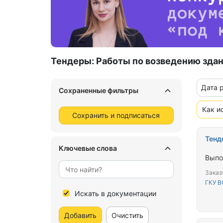
Тендеры:
Работы по возведению зда
Дата 
Сохраненные фильтры
Как и
Сохранить и подписаться
Тенд
Ключевые слова
Выпо
Заказ
ГКУ В
Искать в документации
Добавить
Очистить