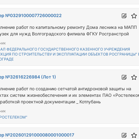
ер №0329100007726000022
лнение работ по капитальному ремонту Дома лесника на МАПП
узек для нужд Волгоградского филиала ФГКУ Росгранстрой
чик
АЛ ФЕДЕРАЛЬНОГО ГОСУДАРСТВЕННОГО КАЗЕННОГО УЧРЕЖДЕНИЯ
ЕКЦИЯ ПО СТРОИТЕЛЬСТВУ И ЭКСПЛУАТАЦИИ ОБЪЕКТОВ РОСГРАНИЦЫ" В
ОГРАДЕ
ер №32616226984 (Лот 1)
лнение работ по созданию сетчатой антидроновой защиты на
ктах систем жизнеобеспечения и их элементах ПАО «Ростелеко
зработкой проектной документации _ Котлубань
чик
"РОСТЕЛЕКОМ"
ер №202601291000080001000017