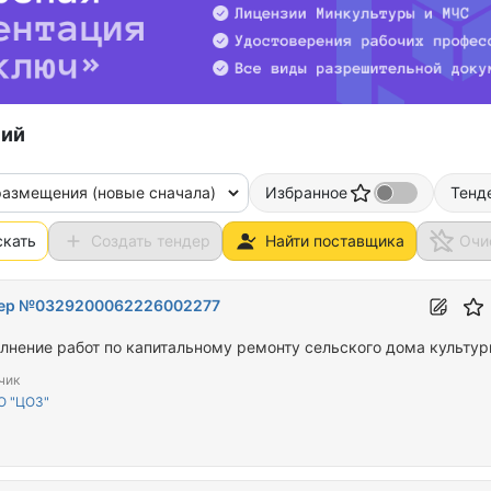
ний
размещения (новые сначала)
Избранное
Тенд
скать
Создать тендер
Найти поставщика
Очи
ер №0329200062226002277
лнение работ по капитальному ремонту сельского дома культу
чик
О "ЦОЗ"