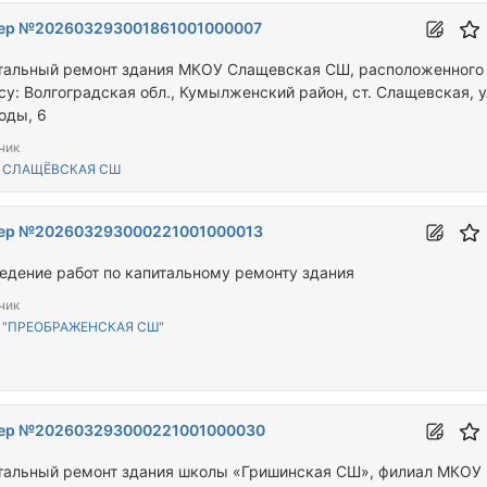
ер №202603293001861001000007
тальный ремонт здания МКОУ Слащевская СШ, расположенного
су: Волгоградская обл., Кумылженский район, ст. Слащевская, у
оды, 6
чик
 СЛАЩЁВСКАЯ СШ
ер №202603293000221001000013
едение работ по капитальному ремонту здания
чик
 "ПРЕОБРАЖЕНСКАЯ СШ"
ер №202603293000221001000030
тальный ремонт здания школы «Гришинская СШ», филиал МКОУ