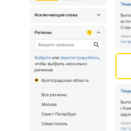
Тенд
Исключающие слова
Выпо
исто
Стар
Регионы
1
адре
Заказ
Полта
ГКУ В
Войдите
или
зарегистрируйтесь
,
чтобы выбрать несколько
регионов
Волгоградская область
Тенд
Все регионы
Выпо
Москва
г.Ка
Санкт-Петербург
адре
Госсе
Заказ
Севастополь
ГКУ "