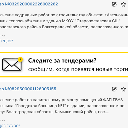
ер №0329200062226002262
лнение подрядных работ по строительству объекта: «Автономн
чник теплоснабжения к зданию МКОУ "Старополтавская СШ"
ополтавского района Волгоградской области, расположенного п
су: Волгоградская обл., Старополтавский рай-он, с.Старая
чик
вка, ул. Победа, д. 90 «А»
О "ЦОЗ"
ер №0829500001126005155
лнение работ по капитальному ремонту помещений ФАП ГБУЗ
мышина "Городская больница №1" в здании, расположенном по
су: Волгоградская область, Камышинский район, пос.
лекстанция, ул. Почтовая, д. 6, пом. 1А
чик
ЦСЗ ГУЗ ВО"