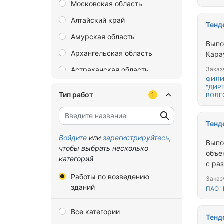
Московская область
Алтайский край
Тенд
Амурская область
Выпо
Архангельская область
Кара
Астраханская область
Заказ
ФИЛИ
Байконур
"ДИР
Тип работ
1
ВОЛГ
Белгородская область
Брянская область
Тенд
Владимирская область
Войдите
или
зарегистрируйтесь
,
Выпо
чтобы выбрать несколько
Волгоградская область
объе
категорий
с ра
Вологодская область
Работы по возведению
Заказ
Воронежская область
зданий
ПАО 
Донецкая Народная
Все категории
Республика
Тенд