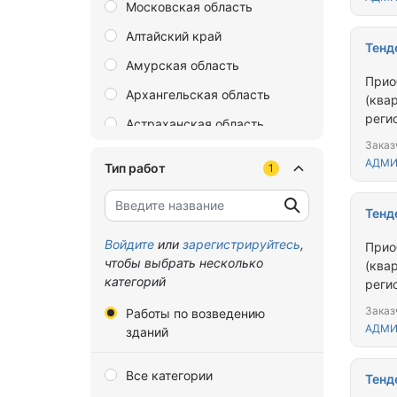
Московская область
Алтайский край
Тенд
Амурская область
Прио
Архангельская область
(ква
реги
Астраханская область
прож
Заказ
Байконур
жили
АДМИ
Тип работ
1
Белгородская область
Брянская область
Тенд
Владимирская область
Войдите
или
зарегистрируйтесь
,
Прио
чтобы выбрать несколько
(ква
Волгоградская область
категорий
реги
Вологодская область
прож
Заказ
Работы по возведению
жили
Воронежская область
АДМИ
зданий
Донецкая Народная
Все категории
Республика
Тенд