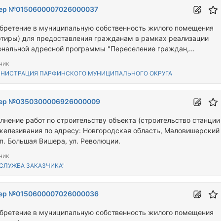
ер №0150600007026000037
бретение в муниципальную собственность жилого помещения
ртиры) для предоставления гражданам в рамках реализации
ональной адресной программы "Переселение граждан,
ивающих на территории Новгородской области, из аварийного
чик
щного фонда"
НИСТРАЦИЯ ПАРФИНСКОГО МУНИЦИПАЛЬНОГО ОКРУГА
ер №0350300006926000009
лнение работ по строительству объекта (строительство станции
железивания по адресу: Новгородская область, Маловишерский
 п. Большая Вишера, ул. Революции.
чик
"СЛУЖБА ЗАКАЗЧИКА"
ер №0150600007026000036
бретение в муниципальную собственность жилого помещения