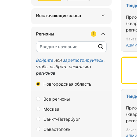
Тенд
Исключающие слова
Прио
(ква
реги
Регионы
1
прож
Заказ
жили
АДМИ
Войдите
или
зарегистрируйтесь
,
чтобы выбрать несколько
регионов
Новгородская область
Тенд
Все регионы
Прио
Москва
(ква
Санкт-Петербург
реги
прож
Севастополь
Заказ
жили
АДМИ