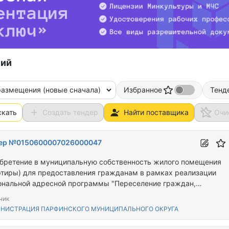
ний
размещения (новые сначала)
Избранное
Тенд
скать
Создать тендер
Найти поставщика
Очи
ер №0150600007026000047
бретение в муниципальную собственность жилого помещения
ртиры) для предоставления гражданам в рамках реализации
ональной адресной программы "Переселение граждан,
ивающих на территории Новгородской области, из аварийного
чик
щного фонда"
НИСТРАЦИЯ ПАРФИНСКОГО МУНИЦИПАЛЬНОГО ОКРУГА