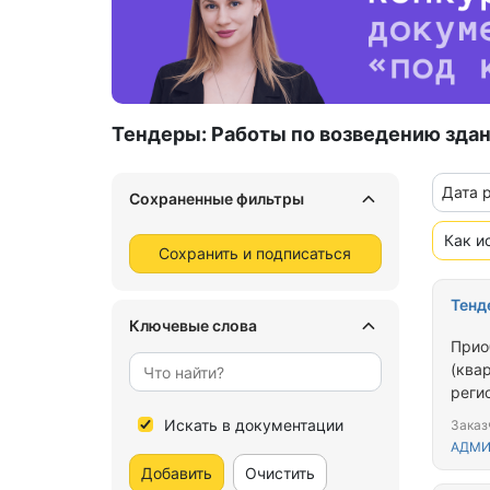
Тендеры:
Работы по возведению зда
Дата 
Сохраненные фильтры
Как и
Сохранить и подписаться
Тенд
Ключевые слова
Прио
(ква
реги
прож
Искать в документации
Заказ
жили
АДМИ
Добавить
Очистить