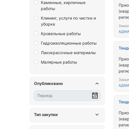
Каменные, кирпичные
Еврейская автономная
Прио
работы
область
(ква
реги
Клининг, услуги по чистке и
Забайкальский край
прож
уборке
Заказ
Запорожская область
жили
АДМИ
Кровельные работы
Ивановская область
Гидроизоляционные работы
Иркутская область
Тенд
Лакокрасочные материалы
Калининградская область
Прио
Малярные работы
(ква
Калужская область
реги
Монолитные, бетонные,
Камчатский край
прож
железобетонные работы
Заказ
жили
Опубликовано
Кемеровская область
АДМИ
Монтаж водопровода,
канализации, отопления и
Кировская область
кондиционирования воздуха
Тенд
Костромская область
Монтажные работы
Прио
Краснодарский край
Тип закупки
Монтаж свай, фундаментов
(ква
Красноярский край
реги
Общестроительные работы