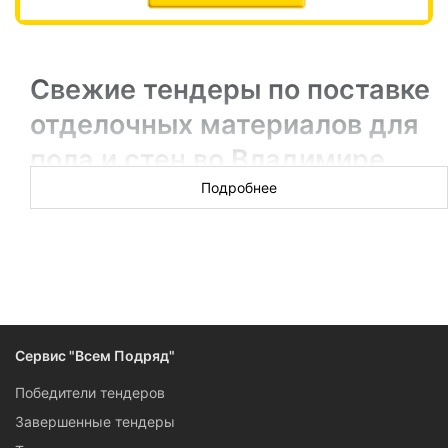
Свежие тендеры по поставке
отделочных материалов для
пола и стен во Владимире
Подробнее
Новых торгов за сегодня: 29
Поставки отделочных материалов для чернового и
чистового ремонта, укладка плитки и заливка стяжек,
покраска и реставрация — в этом разделе есть тендеры
для поставщиков и отделочников, которые работают с
чистовыми и черновыми материалами. Доступ к данным о
свежих тендерах Владимира бесплатный —
Сервис "Всем Подряд"
регистрируйтесь, чтобы получать информацию одними из
первых.
Победители тендеров
Завершенные тендеры