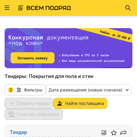
Развернуть
Най
ню
Тендеры:
Покрытия для пола и стен
2
Дата размещения (новые сначала)
Фильтры
Создать тендер
Найти поставщика
Очистить избранное
Тендер