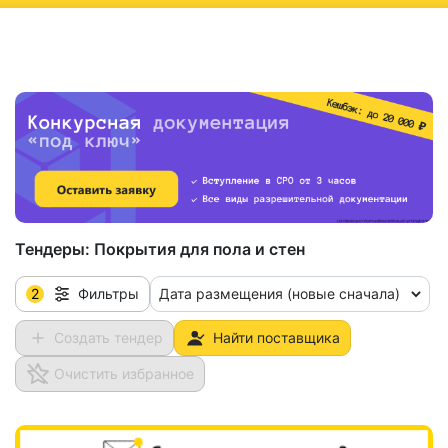
ню
Тендеры:
Покрытия для пола и стен
2
Дата размещения (новые сначала)
Фильтры
Создать тендер
Найти поставщика
Очистить избранное