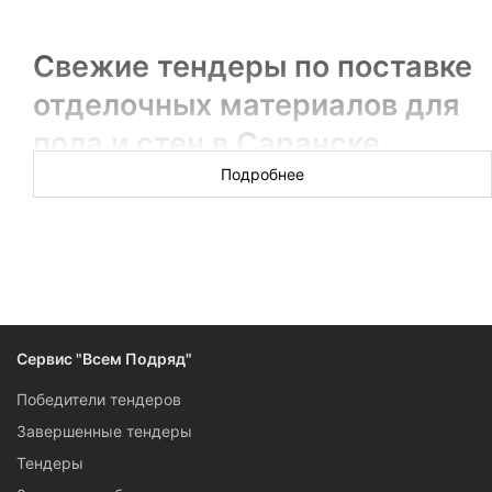
Свежие тендеры по поставке
отделочных материалов для
пола и стен в Саранске
Подробнее
Новых торгов за сегодня: 15
Поставки отделочных материалов для чернового и
чистового ремонта, укладка плитки и заливка стяжек,
покраска и реставрация — в этом разделе есть тендеры
для поставщиков и отделочников, которые работают с
чистовыми и черновыми материалами. Доступ к данным о
свежих тендерах Саранска бесплатный —
Сервис "Всем Подряд"
регистрируйтесь, чтобы получать информацию одними из
первых.
Победители тендеров
Завершенные тендеры
Тендеры