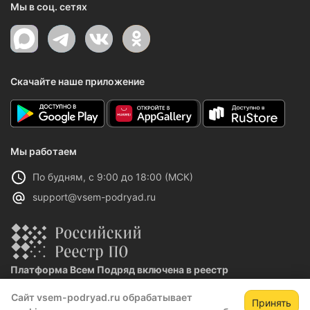
Мы в соц. сетях
Скачайте наше приложение
Мы работаем
По будням, с 9:00 до 18:00 (МСК)
support@vsem-podryad.ru
Платформа Всем Подряд включена в реестр
отечественного ПО
Сайт vsem-podryad.ru обрабатывает
Реестровая запись №32021 от 06.02.2026
Принять