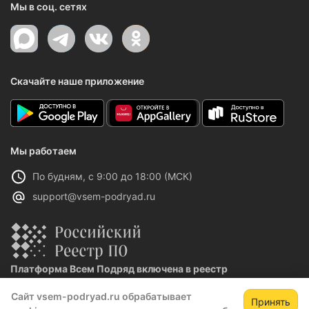
Мы в соц. сетях
Скачайте наше приложение
Мы работаем
По будням, с 9:00 до 18:00 (МСК)
support@vsem-podryad.ru
Платформа Всем Подряд включена в реестр
отечественного ПО
Сайт vsem-podryad.ru обрабатывает
Реестровая запись №32021 от 06.02.2026
Принять