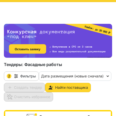
ню
Тендеры:
Фасадные работы
2
Дата размещения (новые сначала)
Фильтры
Создать тендер
Найти поставщика
Очистить избранное