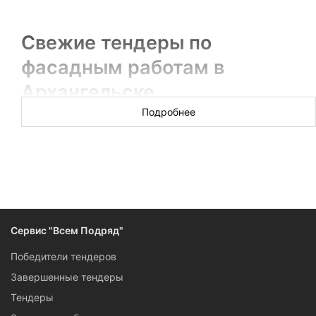
Свежие тендеры по
фасадным работам в
Архангельске
Подробнее
Новых торгов за сегодня: 45
Специализируетесь на отделке фасадов? Умеете
восстанавливать фасад так, чтобы пройти госэкспертизу?
Тогда участвовать в тендерах на фасадные работы точно
стоит: спрос частников и муниципалитетов на них
одинаково высок в Архангельске. В разделе найдется все,
чтобы решить — стоит ли участвовать в торгах, и чтобы
Сервис "Всем Подряд"
быстро к ним подготовиться.
Победители тендеров
Завершенные тендеры
Тендеры