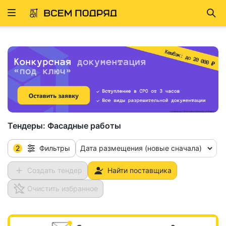
Развернуть
Най
ню
Тендеры:
Фасадные работы
2
Дата размещения (новые сначала)
Фильтры
Создать тендер
Найти поставщика
Очистить избранное