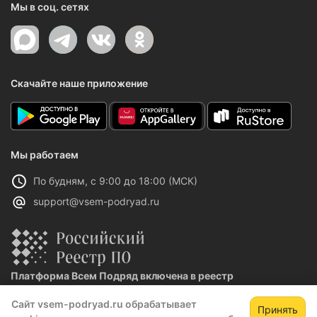
Мы в соц. сетях
Скачайте наше приложение
Мы работаем
По будням, с 9:00 до 18:00 (МСК)
support@vsem-podryad.ru
Платформа Всем Подряд включена в реестр
отечественного ПО
Сайт vsem-podryad.ru обрабатывает
Реестровая запись №32021 от 06.02.2026
Принять