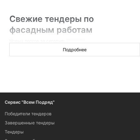
Свежие тендеры по
фасадным работам
Новых торгов за сегодня: ░░░░░░
Подробнее
Специализируетесь на отделке фасадов? Умеете
восстанавливать фасад так, чтобы пройти госэкспертизу?
Тогда участвовать в тендерах на фасадные работы точно
стоит: спрос частников и муниципалитетов на них
одинаково высок. В разделе найдется все, чтобы решить —
стоит ли участвовать в торгах, и чтобы быстро к ним
подготовиться.
Сервис "Всем Подряд"
Победители тендеров
Завершенные тендеры
Тендеры