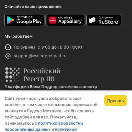
Скачайте наше приложение
Мы работаем
По будням, с 9:00 до 18:00 (МСК)
support@vsem-podryad.ru
Платформа Всем Подряд включена в реестр
отечественного ПО
Сайт vsem-podryad.ru обрабатывает
Реестровая запись №32021 от 06.02.2026
Принять
cookies, в том числе с помощью сервиса веб-
аналитики Яндекс.Метрика, чтобы сделать
сайт удобней для вас. Пожалуйста,
Политика конфиденциальности
ознакомьтесь с
политикой обработки
Оферта
персональных данных
и
политикой