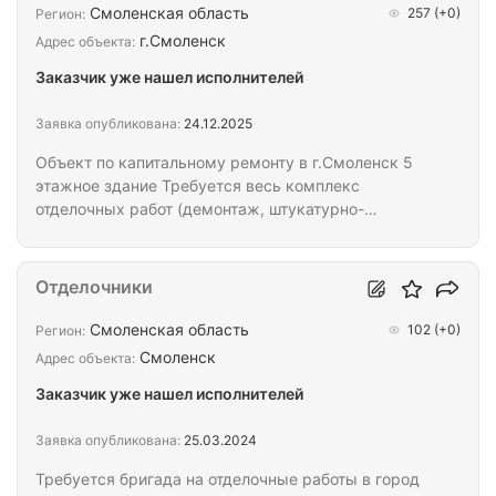
Смоленская область
257
(+0)
Регион:
г.Смоленск
Адрес объекта:
Заказчик уже нашел исполнителей
Заявка опубликована:
24.12.2025
Объект по капитальному ремонту в г.Смоленск 5
этажное здание Требуется весь комплекс
отделочных работ (демонтаж, штукатурно-
малярные работы, укладка плитки(пол,стены),
монтаж потолков). Материалы согласно проектно-
сметной документации. Выполнение работ
Отделочники
согласно графика. Оплата по факту выполненных
работ. Дополнительная информация указана в
Смоленская область
102
(+0)
Регион:
ведомости объемов работ и по телефону,
Смоленск
Адрес объекта:
указанному в профиле.
Заказчик уже нашел исполнителей
Заявка опубликована:
25.03.2024
Требуется бригада на отделочные работы в город