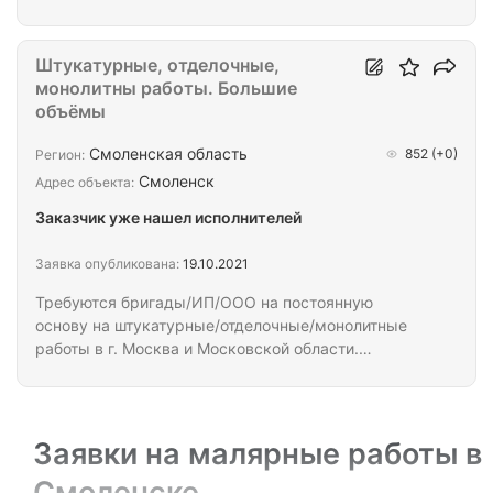
(штукатурка, шпаклёвка,стяжка,плитка,краска).
Большой объём в Смоленске. Работа по договору.
ИП, ООО, самозанятые.
Штукатурные, отделочные,
монолитны работы. Большие
объёмы
Смоленская область
852
(+0)
Регион:
Смоленск
Адрес объекта:
Заказчик уже нашел исполнителей
Заявка опубликована:
19.10.2021
Требуются бригады/ИП/ООО на постоянную
основу на штукатурные/отделочные/монолитные
работы в г. Москва и Московской области.
Необходимо выполнить: 1) Черновая штукатурка
(механизированная/ручная), чистовая отделка
(плитка/малярные работы/двери/ГВЛ) и т.д. Состав
опытных специалистов от 20-30 человек на
Заявки на малярные работы в
подъезд. Единичные расценки указаны во
Смоленске
вложении. Авансируем на жильё, питание,