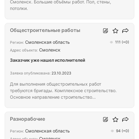
Смоленск. Большие объёмы работ. Пол, стены,
потолки.
Общестроительные работы
Смоленская область
111
(+0)
Регион:
Смоленск
Адрес объекта:
Заказчик уже нашел исполнителей
Заявка опубликована:
23.10.2023
Для выполнения общестроительных работ
требуются бригады. Комплексное строительство.
Основное направление строительство
строительство сооружений гражданской
инфраструктуры. Станции водоподготовки.
Выполнения работ на объектах компании по
Разнорабочие
Смоленску и области (не командировки). Доставка
до объекта транспортом компании. Спецодежда.
Смоленская область
94
(+0)
Регион:
Инструмент. Оборудование предоставляем. Работа
Смоленск
Адрес объекта: