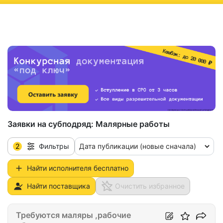
ню
Заявки на субподряд:
Малярные работы
2
Дата публикации (новые сначала)
Фильтры
Найти исполнителя бесплатно
Найти поставщика
Очистить избранное
Требуются маляры ,рабочие