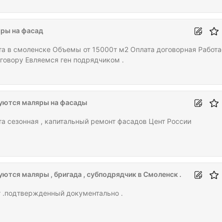
ры на фасад
та в смоленске Объемы от 15000т м2 Оплата договорная Работ
оговору Евляемся ген подрядчиком .
уются маляры на фасады
та сезонная , капитальный ремонт фасадов Цент России
уются маляры , бригада , субподрядчик в Смоленск .
 .подтвержденный документально .