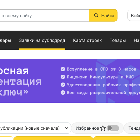
Найти
Вой
ндеры
Заявки на субподряд
Карта строек
Товары
На
публикации (новые сначала)
Избранное
Тенд