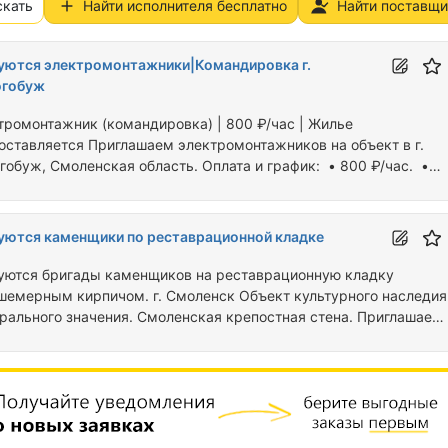
скать
Найти исполнителя бесплатно
Найти поставщи
уются электромонтажники|Командировка г.
гобуж
тромонтажник (командировка) | 800 ₽/час | Жилье
оставляется Приглашаем электромонтажников на объект в г.
гобуж, Смоленская область. Оплата и график: • 800 ₽/час. •
чий день — 10 часов. • Время работы: с 08:00 до 19:00 (обед 1
. • График 6/1. • Командировочные — 800 ₽/сутки. • Выплаты
чными или любым удобным для Вас способом 2 раза в месяц. Ч
уются каменщики по реставрационной кладке
оставляем: • Проживание в квартире. •Доставку до объекта
ебным транспортом. •Спецодежду, СИЗ и весь необходимый
уются бригады каменщиков на реставрационную кладку
шемерным кирпичом. г. Смоленск Объект культурного наследия
рального значения. Смоленская крепостная стена. Приглашае
ады для выполнения реставрационных работ: - Восстановление
ичной кладки большемерным кирпичом 300×145×75 мм; -
аврация арок и сводов; - Устройство кружал; - Реставрация и
оздание белокаменных блоков 600×300×400 мм; - Реставрация
тектурных элементов из кирпича и белокаменных блоков. * Бол
емы…