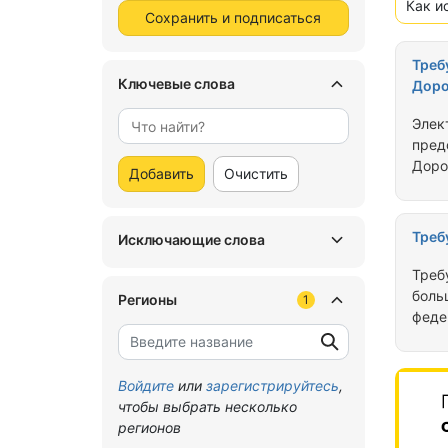
Как и
Сохранить и подписаться
Треб
Ключевые слова
Доро
Элек
пред
Доро
Добавить
Очистить
Рабо
час)
нали
Треб
Исключающие слова
пред
служ
Треб
боль
Регионы
1
феде
бриг
кирп
Рест
Войдите
или
зарегистрируйтесь
,
восс
чтобы выбрать несколько
архи
регионов
объ