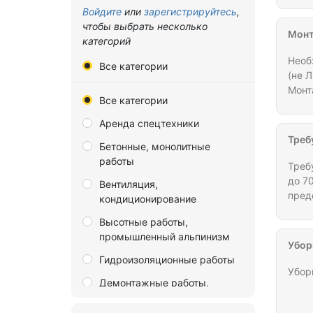
Владимирская область
Войдите
или
зарегистрируйтесь
,
чтобы выбрать несколько
Волгоградская область
Монт
категорий
Вологодская область
Необ
Все категории
(не 
Воронежская область
Монт
Все категории
Донецкая Народная
Монт
Республика
сред
Аренда спецтехники
Еврейская автономная
Треб
Бетонные, монолитные
область
работы
Треб
Забайкальский край
до 70
Вентиляция,
пред
кондиционирование
Запорожская область
эста
Высотные работы,
Ивановская область
подс
промышленный альпинизм
Убор
Иркутская область
Гидроизоляционные работы
Калининградская область
Убор
Демонтажные работы,
Калужская область
разборка и снос зданий