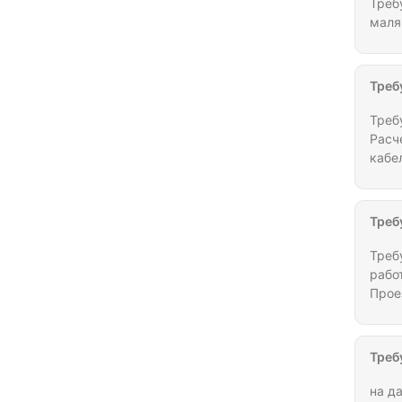
Треб
Республика Северная Осетия
маля
(Алания)
Мате
Республика Татарстан
рабо
Допо
Республика Тыва (Тува)
Треб
теле
Республика Удмуртия
Треб
Расч
Республика Хакасия
кабе
Республика Чувашия
раск
8мет
Ростовская область
устро
Треб
субпо
Рязанская область
Треб
Самарская область
рабо
Саратовская область
Прое
Сахалинская область
Свердловская область
Треб
Смоленская область
на д