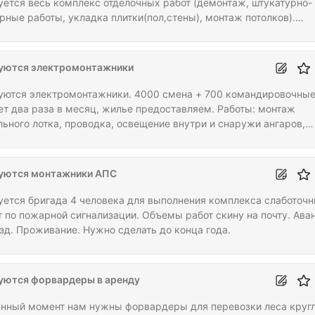
уется весь комплекс отделочных работ (демонтаж, штукатурно-
рные работы, укладка плитки(пол,стены), монтаж потолков).
риалы согласно проектно-сметной документации. Выполнение
т согласно графика. Оплата по факту выполненных работ.
лнительная информация указана в ведомости объемов работ и 
уются электромонтажники
фону, указанному в профиле.
уются электромонтажники. 4000 смена + 700 командировочные
ет два раза в месяц, жилье предоставляем. Работы: монтаж
льного лотка, проводка, освещение внутри и снаружи ангаров,
лючение, подключение несложного оборудования. Высота до
ров. Механизмы: туры, люльки, пиканиски. Только граждане РФ
йство по ТК, ГПХ. Работы до 05.2026. Не ИП, не ООО, не
уются монтажники АПС
дряд. Только специалисты, бригада 1,2,3,4,5,6 человек.
уется бригада 4 человека для выполнения комплекса слаботоч
т по пожарной сигнализации. Объемы работ скину на почту. Аван
зд. Проживание. Нужно сделать до конца года.
уются форвардеры в аренду
анный момент нам нужны форвардеры для перевозки леса круг