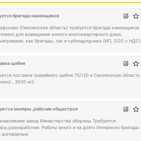
уется бригада каменщиков
 Сафоново (Смоленская область) требуется бригада каменщиков 
еловек) для возведения жилого многоквартирного дома.
матриваем, как бригады, так и субподрядчика (ИП, ООО с НДС)
дане РФ, ЕАЭС, Таджикистан, Узбекистан; рассмотрим всех. В
нейшем по возведению нужны будут вентиляционщики и электри
авка щебня
уется поставка гравийного щебня 70/120 в Смоленскую область
кино) , 3500 м3.
уются маляры ,рабочие общестроя
анавливаем завод Министерства обороны Требуются
яры,разнорабочии. Работы много и на долго Интересно бригады
 договорные.