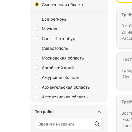
Смоленская область
Треб
Все регионы
В г.
Москва
20 ч
Расс
Санкт-Петербург
Граж
Севастополь
даль
Московская область
Пост
Алтайский край
Треб
(Пуш
Амурская область
Архангельская область
Астраханская область
Треб
Байконур
Тип работ
Вост
Белгородская область
,мал
Цены
Брянская область