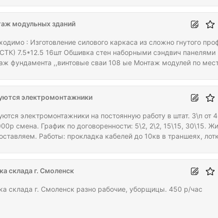
аж модульных зданий
ходимо : Изготовление силового каркаса из сложно гнутого про
ЛСТК) 7.5*12.5 16шт Обшивка стен наборными сэндвич панелями
аж фундамента ,,винтовые сваи 108 ые Монтаж модулей по мес
аж перегородок Гвлв НЕ ПИСАТЬ . Если вы не имеете оборотных
ств. Материалы Ваши. Срок сдачи 20.06 .
уются электромонтажники
уются электромонтажники на постоянную работу в штат. З\п от 
00р смена. График по договоренности: 5\2, 2\2, 15\15, 30\15. Ж
оставляем. Работы: прокладка кабелей до 10кв в траншеях, лотк
кадах, по опорам, уличное освещение, монтаж трансформаторн
танций, подключение оборудования.
ка склада г. Смоленск
ка склада г. Смоленск разно рабочие, уборщицы. 450 р/час