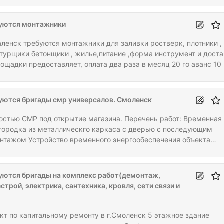
уются монтажники
аленск требуются монтажники для заливки ростверк, плотники ,
турщики бетонщики , жилье,питание ,форма инструмент и доста
лощадки предоставляет, оплата два раза в месяц 20 го аванс 10 
лата так же принимаем одиночек строго РФ и РБ оплата 5000 р
а прошу писать по существу.
уются бригады смр универсалов. Смоленск
остью СМР под открытие магазина. Перечень работ: Временная
городка из металлическго каркаса с дверью с последующим
нтажом Устройство временного энергообеспечения объекта
ючая лампы, патроны, кабель), с последующим демонтажем
онтаж существующего кабеля и электротехнических изделий "
нтаж ГКЛ облицовки и перегородок Демонтаж двери ( полный
уются бригады на комплекс работ(демонтаж,
лекс работ) Демонтаж напольного резинового покрытия и плитк
строй, электрика, сантехника, кровля, сети связи и
нтаж с отключением электрического щитка Демонтаж фасадно
кт по капитальному ремонту в г.Смоленск 5 этажное здание