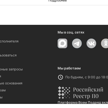
боты в Рязани? Заполните
заявку на субподряд
и ожидайте пред
Подробнее
Мы в соц. сетях
исполнителя
ы
ьзоваться
Мы работаем
рные запросы
и
По будням, с 9:00 до 18:
ые основания
рам
ты
Платформа Всем Подряд вклю
Реестровая запись №32021 от 06.