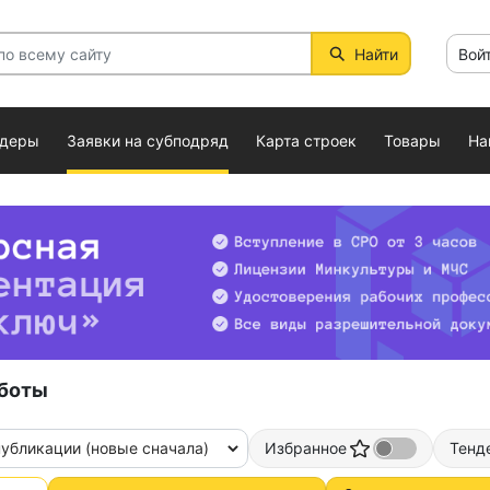
Найти
Вой
ндеры
Заявки на субподряд
Карта строек
Товары
На
боты
публикации (новые сначала)
Избранное
Тенд