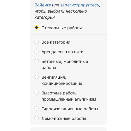
Владимирская область
Войдите
или
зарегистрируйтесь
,
чтобы выбрать несколько
Волгоградская область
категорий
Вологодская область
Стекольные работы
Воронежская область
Все категории
Донецкая Народная
Республика
Аренда спецтехники
Еврейская автономная
Бетонные, монолитные
область
работы
Забайкальский край
Вентиляция,
кондиционирование
Запорожская область
Высотные работы,
Ивановская область
промышленный альпинизм
Иркутская область
Гидроизоляционные работы
Калининградская область
Демонтажные работы,
Калужская область
разборка и снос зданий