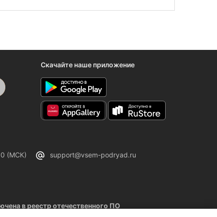
ложений.
Скачайте наше приложение
00 (МСК)
support@vsem-podryad.ru
чена в реестр отечественного ПО
02.2026