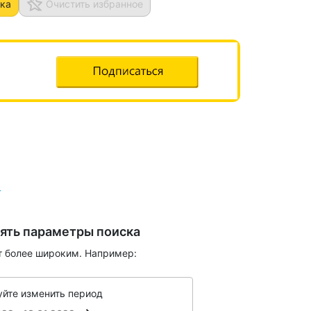
ка
Очистить избранное
ять параметры поиска
т более широким. Например:
йте изменить период