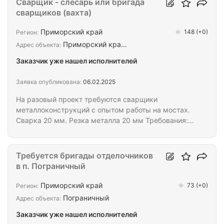
Сварщик - слесарь или бригада
сварщиков (вахта)
Приморский край
148
(+0)
Регион:
Приморский кра…
Адрес объекта:
Заказчик уже нашел исполнителей
Заявка опубликована:
06.02.2025
На разовый проект требуются сварщики
металлоконструкций с опытом работы на мостах.
Сварка 20 мм. Резка металла 20 мм Требования:
-Опыт сварки металлоконструкций от 2 лет
-Желательно умение работать с чертежами
Обязанности: -Сварка и монтаж металлических
Требуется бригады отделочников
конструкций для мостов -Контроль качества швов
в п. Пограничный
-Соблюдение техники безопасности Условия:
-Вахтовый метод / работа на объекте -Достойная
Приморский край
73
(+0)
Регион:
оплата -Оплата проезда и проживания
Пограничный
Адрес объекта:
Заказчик уже нашел исполнителей