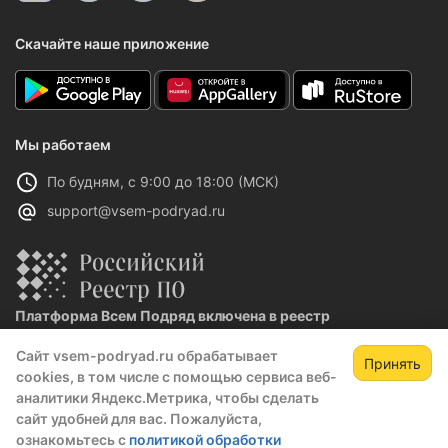
Скачайте наше приложение
Мы работаем
По будням, с 9:00 до 18:00 (МСК)
support@vsem-podryad.ru
Платформа Всем Подряд включена в реестр
отечественного ПО
Сайт vsem-podryad.ru обрабатывает
Реестровая запись №32021 от 06.02.2026
Принять
cookies, в том числе с помощью сервиса веб-
аналитики Яндекс.Метрика, чтобы сделать
сайт удобней для вас. Пожалуйста,
Политика конфиденциальности
ознакомьтесь с
политикой обработки