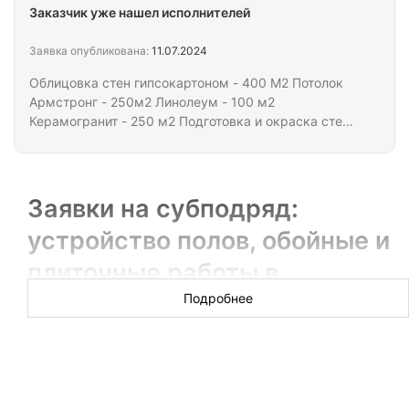
Заказчик уже нашел исполнителей
Заявка опубликована:
11.07.2024
Облицовка стен гипсокартоном - 400 М2 Потолок
Армстронг - 250м2 Линолеум - 100 м2
Керамогранит - 250 м2 Подготовка и окраска стен
с оклейкой обоями - 300 м2 Проживание и проезд
оплачивается.
Заявки на субподряд:
устройство полов, обойные и
плиточные работы в
Архангельске
Подробнее
Если специализируетесь на внутренних отделочных
работах, то предлагайте заказчикам свои услуги по
устройству полов, поклейке обоев, кладке плитки и
многому другому. Заказы размещают непосредственно