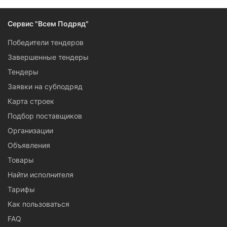
генподрядчики Архангельска, выигравшие тендеры на
крупные объекты, а также организации, выполняющие
строительные работы за свой счет.
Сервис "Всем Подряд"
Победители тендеров
Если вы в поисках опытных работников на устройство
полов, поклейку обоев и кладку плитки в Архангельске,
Завершенные тендеры
заполните заявку на субподряд
.
Тендеры
Заявки на субподряд
Карта строек
Подбор поставщиков
Организации
Объявления
Товары
Найти исполнителя
Тарифы
Как пользоваться
FAQ