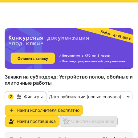
ню
Заявки на субподряд:
Устройство полов, обойные и
плиточные работы
2
Дата публикации (новые сначала)
Фильтры
Найти исполнителя бесплатно
Найти поставщика
Очистить избранное