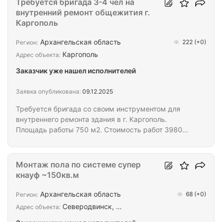
Требуется бригада 3-4 чел на
внутренний ремонт общежития г.
Каргополь
Архангельская область
222
(+0)
Регион:
Каргополь
Адрес объекта:
Заказчик уже нашел исполнителей
Заявка опубликована:
09.12.2025
Требуется бригада со своим инструментом для
внутреннего ремонта здания в г. Каргополь.
Площадь работы 750 м2. Стоимость работ 3980
тыс. руб. Выдается аванс. Оплата на ИП. Закрытие
процентовки два раза в месяц. Необходимые
работы: Полы: Демонтаж пола Стяжка по сетке
Монтаж пола по системе супер
20мм Столбики Лаги пола Доска 50мм Фанера
кнауф ~150кв.м
(ОСП) 2 слоя Линолеум Плинтуса Потолок:
Демонтаж - 420 м2. Накат - 120м2. Подшива - 700
Архангельская область
68
(+0)
Регион:
м2. Утепление - 30 м3 Потолок ГКЛ 2 слоя - 700
Северодвинск, …
Адрес объекта:
м2. Отделка потолка ГКЛ - 700 м2. Стены: Новые…