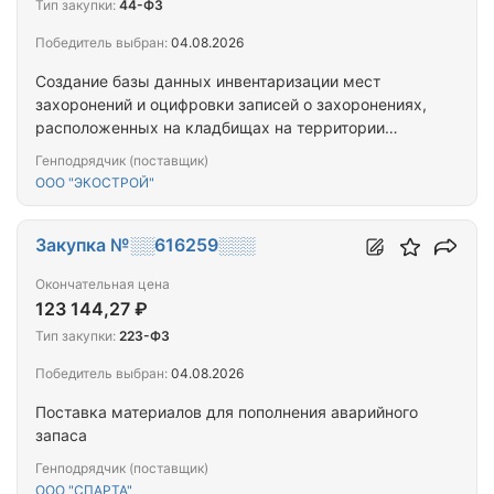
Тип закупки:
44-ФЗ
Победитель выбран:
04.08.2026
Создание базы данных инвентаризации мест
захоронений и оцифровки записей о захоронениях,
расположенных на кладбищах на территории
Рязанского муниципального округа Рязанской
Генподрядчик (поставщик)
области, с загрузкой данных в АИС «Единая
ООО "ЭКОСТРОЙ"
среда», используемую заказчиком для
дальнейшей миграции в федеральную цифровою
платформу ФГИС ПГС «Управление
Закупка №░░616259░░░
захоронениями»
Окончательная цена
123 144,27 ₽
Тип закупки:
223-ФЗ
Победитель выбран:
04.08.2026
Поставка материалов для пополнения аварийного
запаса
Генподрядчик (поставщик)
ООО "СПАРТА"