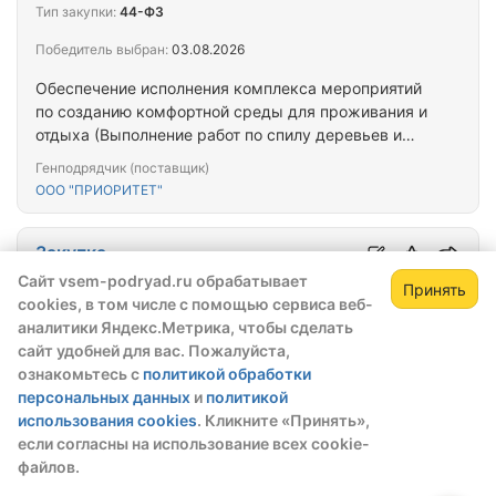
Тип закупки:
44-ФЗ
Победитель выбран:
03.08.2026
Обеспечение исполнения комплекса мероприятий
по созданию комфортной среды для проживания и
отдыха (Выполнение работ по спилу деревьев и
утилизации порубочных остатков)
Генподрядчик (поставщик)
ООО "ПРИОРИТЕТ"
Закупка
№░░59200001126008░░░
Сайт vsem-podryad.ru обрабатывает
Принять
cookies, в том числе с помощью сервиса веб-
Зарегистрируйтесь,
Окончательная цена
Зак
аналитики Яндекс.Метрика, чтобы сделать
5 984 427,94 ₽
чтобы открыть сведения о закупке
сайт удобней для вас. Пожалуйста,
Тип закупки:
44-ФЗ
ознакомьтесь с
политикой обработки
скрытые данные станут доступны после
персональных данных
и
политикой
регистрации или входа в профиль
Победитель выбран:
03.08.2026
использования cookies
. Кликните «Принять»,
Зарегистрироваться
Войти
если согласны на использование всех cookie-
Содержание автомобильных дорог общего
файлов.
пользования местного значения г. Рыбное
Рыбновского округа Рязанской (ямочный ремонт)