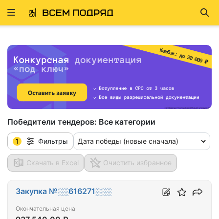
Развернуть
Най
ню
Победители тендеров:
Все категории
1
Дата победы (новые сначала)
Фильтры
Скачать в Excel
Очистить избранное
Закупка №░░616271░░░
Окончательная цена