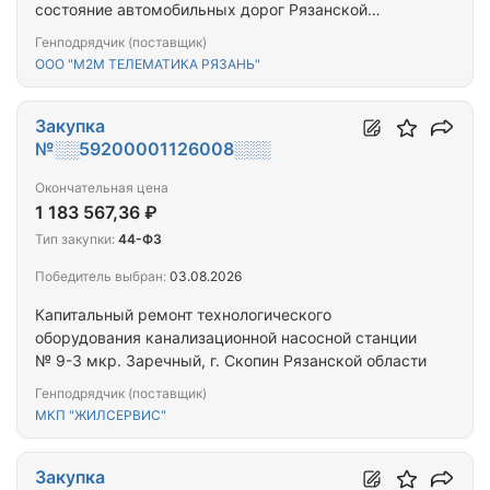
состояние автомобильных дорог Рязанской
области - поддержание в чистоте и порядке
Генподрядчик (поставщик)
пунктов автоматизированного учета интенсивности
ООО "М2М ТЕЛЕМАТИКА РЯЗАНЬ"
дорожного движения и обслуживание, обновление
программного комплекса
Закупка
№░░59200001126008░░░
Окончательная цена
1 183 567,36 ₽
Тип закупки:
44-ФЗ
Победитель выбран:
03.08.2026
Капитальный ремонт технологического
оборудования канализационной насосной станции
№ 9-3 мкр. Заречный, г. Скопин Рязанской области
Генподрядчик (поставщик)
МКП "ЖИЛСЕРВИС"
Закупка