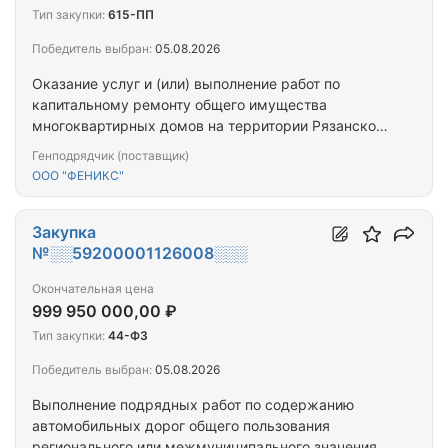
Тип закупки:
615-ПП
Победитель выбран:
05.08.2026
Оказание услуг и (или) выполнение работ по
капитальному ремонту общего имущества
многоквартирных домов на территории Рязанской
области: Скопинский муниципальный округ, п.
Генподрядчик (поставщик)
Желтухинский, ул. Гагарина, д. 4; с. Вослебово, ул.
ООО "ФЕНИКС"
Школьная, д. 68; с. Клекотки, ул. Восточная, д. 2;
ул. Мира, д. 17; с. Петрушино, ул. Центральная, д.
4; с. Шелемишево, ул. Октябрьская, д. 15; д. 26; д.
Закупка
28
№░░59200001126008░░░
Окончательная цена
999 950 000,00 ₽
Тип закупки:
44-ФЗ
Победитель выбран:
05.08.2026
Выполнение подрядных работ по содержанию
автомобильных дорог общего пользования
регионального или межмуниципального значения и