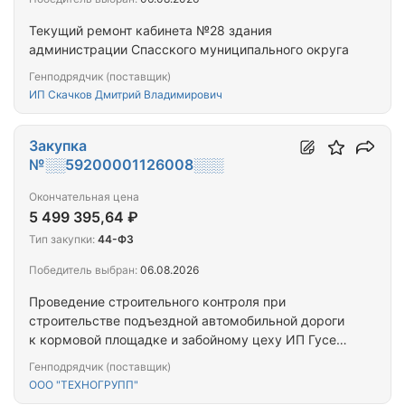
Текущий ремонт кабинета №28 здания
администрации Спасского муниципального округа
Генподрядчик (поставщик)
ИП Скачков Дмитрий Владимирович
Закупка
№░░59200001126008░░░
Окончательная цена
5 499 395,64 ₽
Тип закупки:
44-ФЗ
Победитель выбран:
06.08.2026
Проведение строительного контроля при
строительстве подъездной автомобильной дороги
к кормовой площадке и забойному цеху ИП Гусев
Д.Е. и подъездной автомобильной дороги к
Генподрядчик (поставщик)
зернохранилищу ИП Гусев Е.А. в селе Черная
ООО "ТЕХНОГРУПП"
Речка Сапожковского района Рязанской области