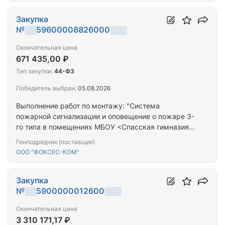
многоквартирных домов на территории Рязанской
области: г. Рязань, ул. Затинная, д. 23
Закупка
№░░59600008826000░░░
Окончательная цена
671 435,00 ₽
Тип закупки:
44-ФЗ
Победитель выбран:
05.08.2026
Выполнение работ по монтажу: "Система
пожарной сигнализации и оповещение о пожаре 3-
го типа в помещениях МБОУ <Спасская гимназия>,
по адресу: г. Спасск-Рязанский, ул. Ломоносова д.
Генподрядчик (поставщик)
34"
ООО "ФОКСЕС-КОМ"
Закупка
№░░5900000012600░░░
Окончательная цена
3 310 171,17 ₽