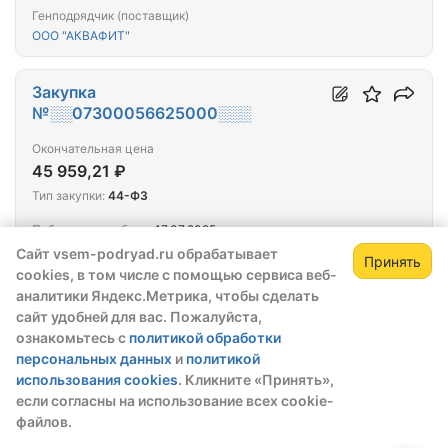
Генподрядчик (поставщик)
ООО "АКВАФИТ"
Закупка
№░░07300056625000░░░
Окончательная цена
45 959,21 ₽
Тип закупки:
44-ФЗ
Победитель выбран:
17.07.2025
Сайт vsem-podryad.ru обрабатывает
Принять
Поставка труб и фитингов - 1
cookies, в том числе с помощью сервиса веб-
Зарегистрируйтесь,
Зак
аналитики Яндекс.Метрика, чтобы сделать
Генподрядчик (поставщик)
чтобы открыть сведения о закупке
ООО "АКВАФИТ"
сайт удобней для вас. Пожалуйста,
ознакомьтесь с
политикой обработки
скрытые данные станут доступны после
персональных данных
и
политикой
регистрации или входа в профиль
Закупка
использования cookies
. Кликните «Принять»,
№░░07200012525000░░░
Зарегистрироваться
Войти
если согласны на использование всех cookie-
файлов.
Окончательная цена