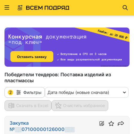
Развернуть
Най
ню
Победители тендеров:
Поставка изделий из
пластмассы
2
Дата победы (новые сначала)
Фильтры
Скачать в Excel
Очистить избранное
Закупка
№░░07100000126000░░░